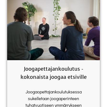
KATSO TARJONTA
Joogapettajankoulutus -
kokonaista joogaa etsiville
Joogaopettajankoulutuksessa
sukelletaan joogaperinteen
tuhatvuotiseen ymmärrykseen