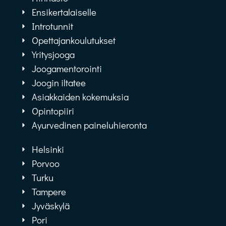
Ensikertalaiselle
Introtunnit
Opettajankoulutukset
Yritysjooga
Joogamentorointi
Joogin iltatee
Asiakkaiden kokemuksia
Opintopiiri
Ayurvedinen paineluhieronta
Helsinki
Porvoo
Turku
Tampere
Jyväskylä
Pori