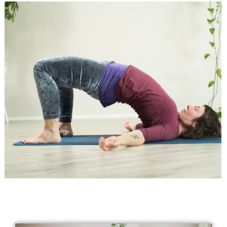
Online-joogatunnit
Osallistu joogatunnilleimme etänä -
missä tahansa oletkin!