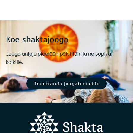
Koe shaktajooga
Joogatunteja pidetään päivittäin ja ne sopivat
kaikille.
Ilmoittaudu joogatunneille