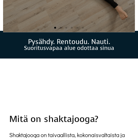
Pysähdy. Rentoudu. Nauti.
VARAA JOOGATUNTI
Suoritusvapaa alue odottaa sinua
Tutustumistarjous: kaksi viikkoa
joogaa 39 €.
Suoritusvapaata joogaa
Helsingissä, Kalasataman
metroaseman kupeessa.
Mitä on shaktajooga?
VARAA TÄSTÄ
Shaktajooga on taivaallista, kokonaisvaltaista ja