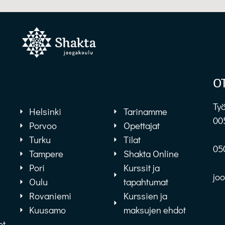
O
Työ
Helsinki
Tarinamme
00
Porvoo
Opettajat
Turku
Tilat
05
Tampere
Shakta Online
Pori
Kurssit ja
jo
Oulu
tapahtumat
Rovaniemi
Kurssien ja
Kuusamo
maksujen ehdot
et