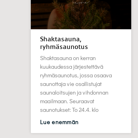
Hanste ja Pete Ruikka Jos sinul
kysymyksiin miele
tapahtum
Shaktasauna,
ryhmäsaunotus
Shaktasauna on kerran
kuukaudessa järjestettävä
ryhmäsaunotus, jossa osaava
saunottaja vie osallistujat
saunaloitsujen ja vihdonnan
maailmaan. Seuraavat
saunotukset: To 24.4. klo
Lue enemmän