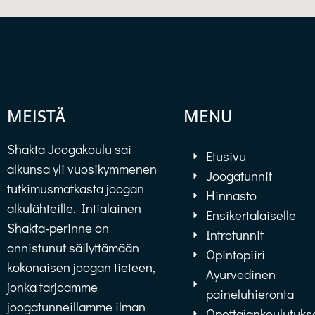
MEISTÄ
MENU
Shakta Joogakoulu sai
Etusivu
alkunsa yli vuosikymmenen
Joogatunnit
tutkimusmatkasta joogan
Hinnasto
alkulähteille. Intialainen
Ensikertalaiselle
Shakta-perinne on
Introtunnit
onnistunut säilyttämään
Opintopiiri
kokonaisen joogan tieteen,
Ayurvedinen
jonka tarjoamme
paineluhieronta
joogatunneillamme ilman
Opettajankoulutuks