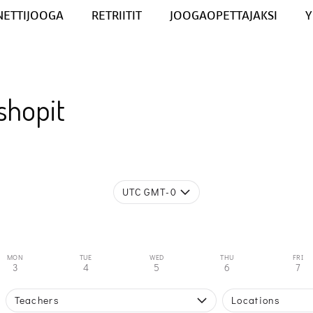
NETTIJOOGA
RETRIITIT
JOOGAOPETTAJAKSI
Y
shopit
UTC GMT-0
MON
TUE
WED
THU
FRI
3
4
5
6
7
Teachers
Locations