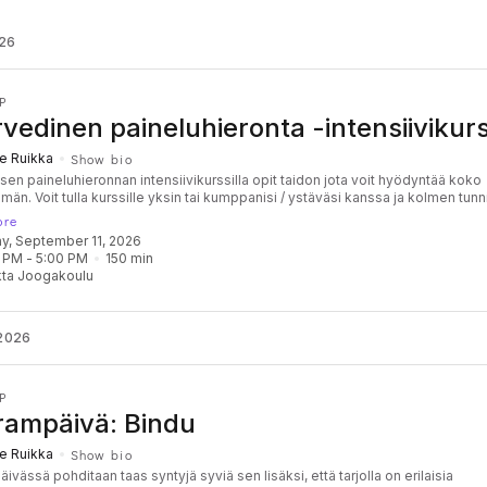
026
P
vedinen paineluhieronta -intensiivikurs
e Ruikka
Show bio
sen paineluhieronnan intensiivikurssilla opit taidon jota voit hyödyntää koko
än. Voit tulla kurssille yksin tai kumppanisi / ystäväsi kanssa ja kolmen tunn
e tämän kokonaisvaltaisen hoitomenetelmän. Ayurvedinen paineluhieronta on
ore
seen lääketieteeseen perustuva kokonaisvaltainen hoito, joka käy hellästi läpi
day, September 11, 2026
teemisi. Paineluhieronta muun muassa lievittää kipuja ja stimuloi lymfaattist
 PM
 - 
5:00 PM
150
min
lmää. Se on myös erinomainen tapa valmistautua joogatuntiin, ja hieronta
ta Joogakoulu
nnaisella tavalla Shaktan joogasysteemiin. Intensiivikurssilla opit antamaan
 itse kenelle tahansa ja voit ylläpitää taitojasi ominpäin. Kurssi on erinomai
ada syvempää ymmärrystä shaktajoogaan olennaisena osana kuuluvan
paineluhieronnan taustalla vaikuttavista seikoista. Ajankohta: Perjantaina 11.9.
2026
0-20 Kurssin opettaja: Pete Ruikka Paikka: Shakta Joogakoulu, Työpajankatu 
ta 69 € (verkkopankki, kortti, käteinen, liikuntaedut)
P
ampäivä: Bindu
e Ruikka
Show bio
vässä pohditaan taas syntyjä syviä sen lisäksi, että tarjolla on erilaisia