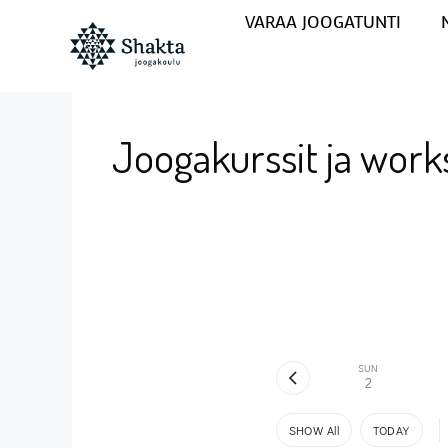
VARAA JOOGATUNTI
Joogakurssit ja work
SUN
2
SHOW All
TODAY