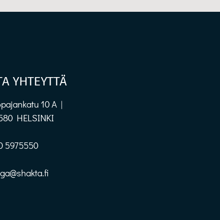
TA YHTEYTTÄ
pajankatu 10 A |
580 HELSINKI
0 5975550
oga@shakta.fi