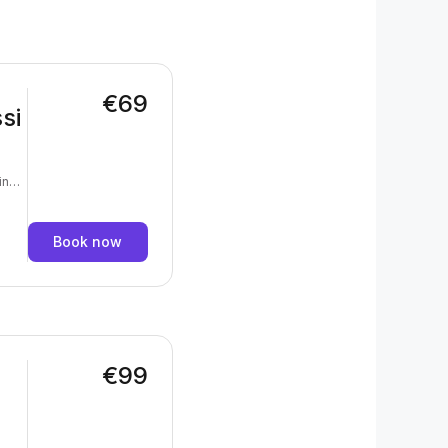
€69
si
in
a
Book now
nen
10 A,
€99