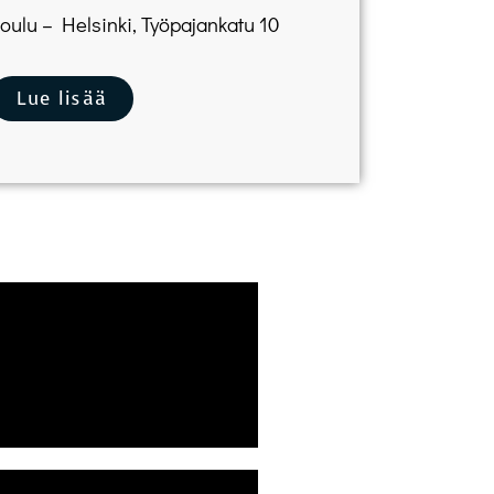
ulu – Helsinki, Työpajankatu 10
Lue lisää