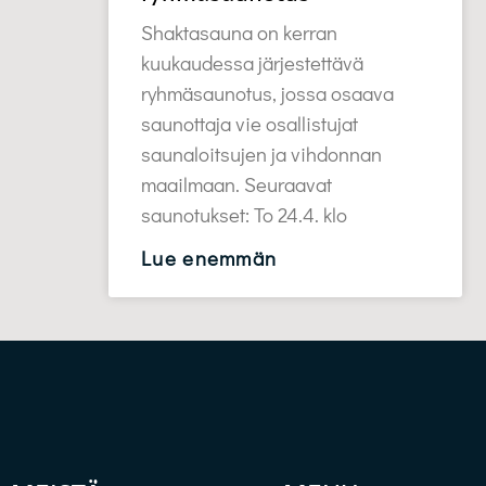
Shaktasauna on kerran
kuukaudessa järjestettävä
ryhmäsaunotus, jossa osaava
saunottaja vie osallistujat
saunaloitsujen ja vihdonnan
maailmaan. Seuraavat
saunotukset: To 24.4. klo
Lue enemmän