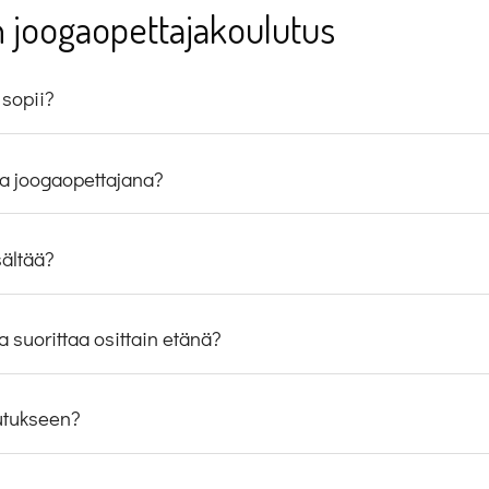
n joogaopettajakoulutus
 sopii?
mia joogaopettajana?
sältää?
 suorittaa osittain etänä?
utukseen?