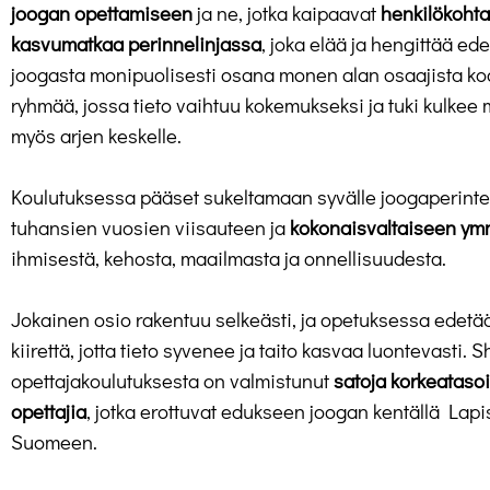
joogan opettamiseen
ja ne, jotka kaipaavat
henkilökohta
kasvumatkaa perinnelinjassa
, joka elää ja hengittää ede
joogasta monipuolisesti osana monen alan osaajista k
ryhmää, jossa tieto vaihtuu kokemukseksi ja tuki kulkee
myös arjen keskelle.
Koulutuksessa pääset sukeltamaan syvälle joogaperint
tuhansien vuosien viisauteen ja
kokonaisvaltaiseen ym
ihmisestä, kehosta, maailmasta ja onnellisuudesta.
Jokainen osio rakentuu selkeästi, ja opetuksessa edetä
kiirettä, jotta tieto syvenee ja taito kasvaa luontevasti. 
opettajakoulutuksesta on valmistunut
satoja korkeataso
opettajia
, jotka erottuvat edukseen joogan kentällä Lapi
Suomeen.