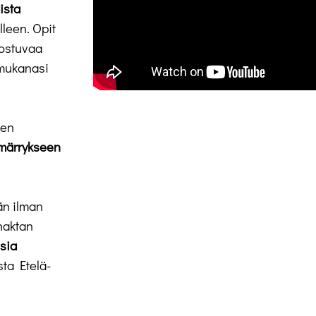
ista
lleen. Opit
oostuvaa
 mukanasi
een
märrykseen
än ilman
Shaktan
isia
sta Etelä-