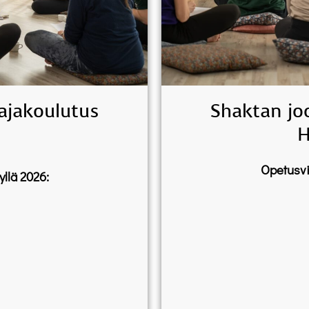
ajakoulutus
Shaktan jo
H
Opetusvi
llä 2026: