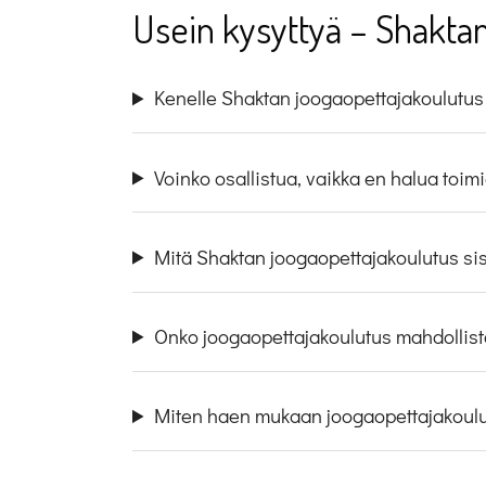
Usein kysyttyä – Shakta
Kenelle Shaktan joogaopettajakoulutus
Voinko osallistua, vaikka en halua toi
Mitä Shaktan joogaopettajakoulutus si
Onko joogaopettajakoulutus mahdollista
Miten haen mukaan joogaopettajakoul