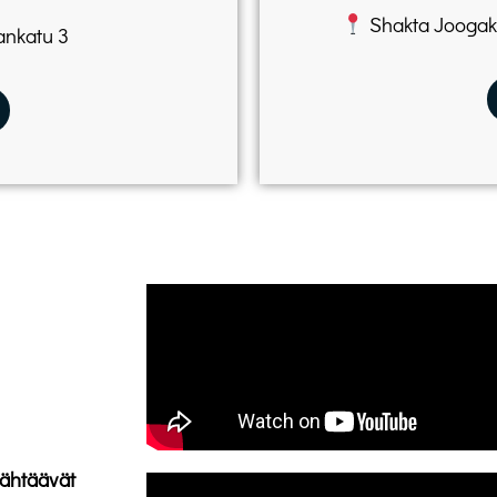
Shakta Joogako
ankatu 3
tähtäävät