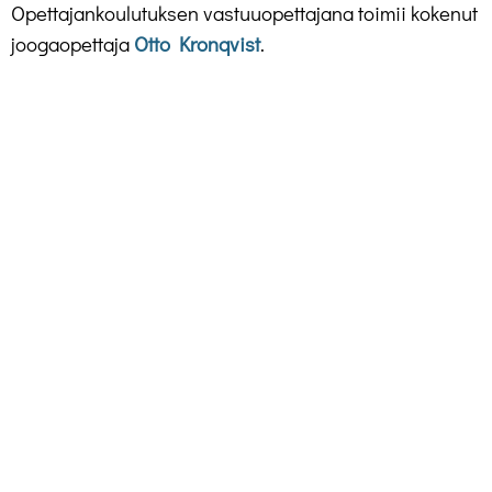
Opettajankoulutuksen vastuuopettajana toimii kokenut
joogaopettaja
Otto Kronqvist
.