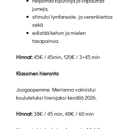
helpottaa kiputiloja ja vapauttaa
jumeja,
stimuloi lymfaneste- ja verenkiertoa
sekä
edistää kehon ja mielen
tasapainoa.
Hinnat:
45€ / 45min, 120€ / 3×45 min
Klassinen hieronta
Joogaopemme Merianna valmistui
koulutetuksi hierojaksi kesällä 2026.
Hinnat:
38€ / 45 min, 48€ / 60 min