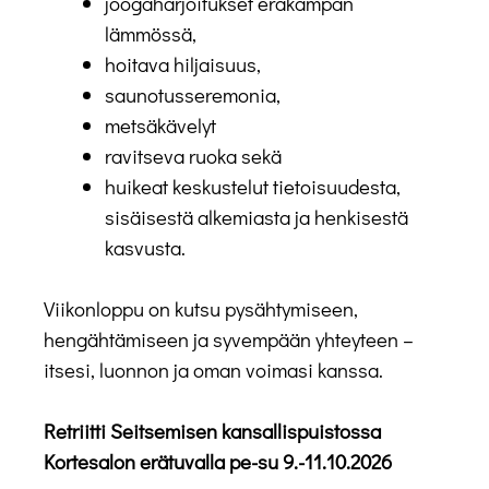
joogaharjoitukset eräkämpän
lämmössä,
hoitava hiljaisuus,
saunotusseremonia,
metsäkävelyt
ravitseva ruoka sekä
huikeat keskustelut tietoisuudesta,
sisäisestä alkemiasta ja henkisestä
kasvusta.
Viikonloppu on kutsu pysähtymiseen,
hengähtämiseen ja syvempään yhteyteen –
itsesi, luonnon ja oman voimasi kanssa.
Retriitti Seitsemisen kansallispuistossa
Kortesalon erätuvalla pe-su 9.-11.10.2026