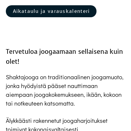
Aikataulu ja varauskalenteri
Tervetuloa joogaamaan sellaisena kuin
olet!
Shaktajooga on traditionaalinen joogamuoto,
jonka hyödyistä pääset nauttimaan
aiempaan joogakokemukseen, ikään, kokoon
tai notkeuteen katsomatta.
Älykkäästi rakennetut joogaharjoitukset
toimivat kokonaisvaltaisesti.