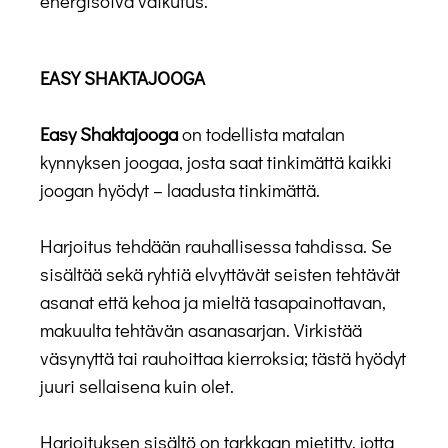
energisoiva vaikutus.
EASY SHAKTAJOOGA
Easy Shaktajooga
on todellista matalan
kynnyksen joogaa, josta saat tinkimättä kaikki
joogan hyödyt – laadusta tinkimättä.
Harjoitus tehdään rauhallisessa tahdissa. Se
sisältää sekä ryhtiä elvyttävät seisten tehtävät
asanat että kehoa ja mieltä tasapainottavan,
makuulta tehtävän asanasarjan. Virkistää
väsynyttä tai rauhoittaa kierroksia; tästä hyödyt
juuri sellaisena kuin olet.
Harjoituksen sisältö on tarkkaan mietitty, jotta