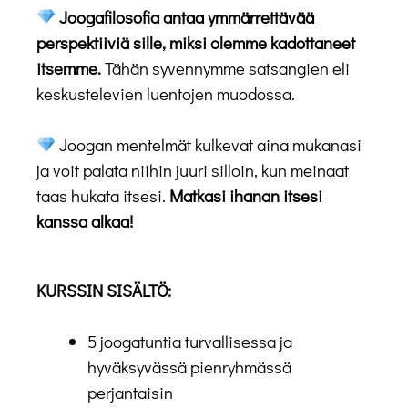
Joogafilosofia antaa ymmärrettävää
perspektiiviä sille, miksi olemme kadottaneet
itsemme.
Tähän syvennymme satsangien eli
keskustelevien luentojen muodossa.
Joogan mentelmät kulkevat aina mukanasi
ja voit palata niihin juuri silloin, kun meinaat
taas hukata itsesi.
Matkasi ihanan itsesi
kanssa alkaa!
KURSSIN SISÄLTÖ:
5 joogatuntia turvallisessa ja
hyväksyvässä pienryhmässä
perjantaisin