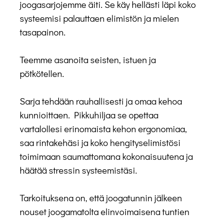
joogasarjojemme äiti. Se käy hellästi läpi koko
systeemisi palauttaen elimistön ja mielen
tasapainon.
Teemme asanoita seisten, istuen ja
pötkötellen.
Sarja tehdään rauhallisesti ja omaa kehoa
kunnioittaen. Pikkuhiljaa se opettaa
vartalollesi erinomaista kehon ergonomiaa,
saa rintakehäsi ja koko hengityselimistösi
toimimaan saumattomana kokonaisuutena ja
häätää stressin systeemistäsi.
Tarkoituksena on, että joogatunnin jälkeen
nouset joogamatolta elinvoimaisena tuntien