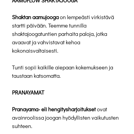
AAMUFLOW SHAKTAJOOGA
Shaktan aamujooga
on lempeästi virkistävä
startti päivään. Teemme tunnilla
shaktajoogatuntien parhaita paloja, jotka
avaavat ja vahvistavat kehoa
kokonaisvaltaisesti.
Tunti sopii kaikille aiepaan kokemukseen ja
taustaan katsomatta.
PRANAYAMAT
Pranayama- eli hengitysharjoitukset
ovat
avainroolissa joogan hyödyllisten vaikutusten
suhteen.