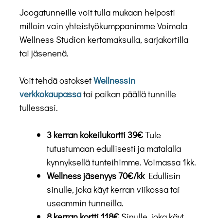
Joogatunneille voit tulla mukaan helposti
milloin vain yhteistyökumppanimme Voimala
Wellness Studion kertamaksulla, sarjakortilla
tai jäsenenä.
Voit tehdä ostokset
Wellnessin
verkkokaupassa
tai paikan päällä tunnille
tullessasi.
3 kerran kokeilukortti 39€
Tule
tutustumaan edullisesti ja matalalla
kynnyksellä tunteihimme. Voimassa 1kk.
Wellness jäsenyys 70€/kk
Edullisin
sinulle, joka käyt kerran viikossa tai
useammin tunneilla.
8 kerran kortti 118€
Sinulle, joka käyt