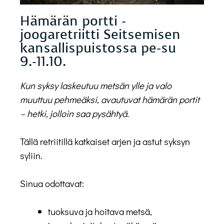
Hämärän portti -
joogaretriitti Seitsemisen
kansallispuistossa pe-su
9.-11.10.
Kun syksy laskeutuu metsän ylle ja valo
muuttuu pehmeäksi, avautuvat hämärän portit
– hetki, jolloin saa pysähtyä.
Tällä retriitillä katkaiset arjen ja astut syksyn
syliin.
Sinua odottavat:
tuoksuva ja hoitava metsä,