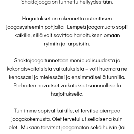
Shaktajooga on tunnettu hellyydestään.
Harjoitukset on rakennettu autenttisen
joogasysteemin pohjalta. Lempeä joogamuoto sopii
kaikille, sillä voit sovittaa harjoituksen omaan
rytmiin ja tarpeisiin.
Shaktajooga tunnetaan monipuolisuudesta ja
kokonaisvaltaisista vaikutuksista – voit
huomata ne
kehossasi ja mielessäsi jo ensimmäisellä tunnilla.
Parhaiten havaitset
vaikutukset säännöllisellä
harjoituksella.
Tuntimme sopivat kaikille, et tarvitse aiempaa
joogakokemusta. Olet tervetullut sellaisena
kuin
olet. Mukaan tarvitset joogamaton sekä huivin (tai