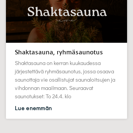
Shaktasauna, ryhmäsaunotus
Shaktasauna on kerran kuukaudessa
järjestettävä ryhmäsaunotus, jossa osaava
saunottaja vie osallistujat saunaloitsujen ja
vihdonnan maailmaan. Seuraavat
saunotukset: To 24.4. klo
Lue enemmän