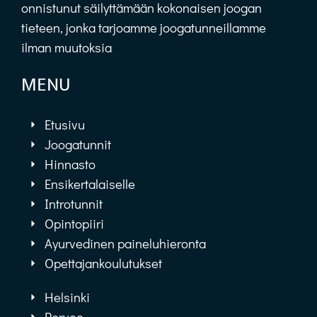
onnistunut säilyttämään kokonaisen joogan
tieteen, jonka tarjoamme joogatunneillamme
ilman muutoksia
MENU
Etusivu
Joogatunnit
Hinnasto
Ensikertalaiselle
Introtunnit
Opintopiiri
Ayurvedinen paineluhieronta
Opettajankoulutukset
Helsinki
Porvoo