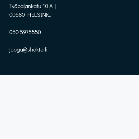
Työpajankatu 10 A |
00580 HELSINKI
050 5975550
jooga@shakta.fi