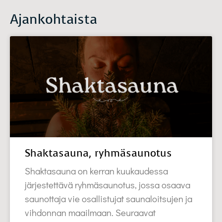
Ajankohtaista
Shaktasauna, ryhmäsaunotus
Shaktasauna on kerran kuukaudessa
järjestettävä ryhmäsaunotus, jossa osaava
saunottaja vie osallistujat saunaloitsujen ja
vihdonnan maailmaan. Seuraavat