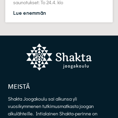
saunotukset: To 24.4. klo
Lue enemmän
MEISTÄ
Shakta Joogakoulu sai alkunsa yli
vuosikymmenen tutkimusmatkasta joogan
alkulähteille. Intialainen Shakta-perinne on