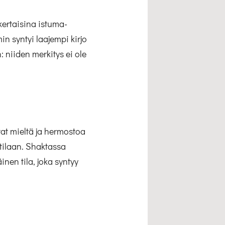
kertaisina istuma-
n syntyi laajempi kirjo
 niiden merkitys ei ole
vat mieltä ja hermostoa
tilaan. Shaktassa
nen tila, joka syntyy