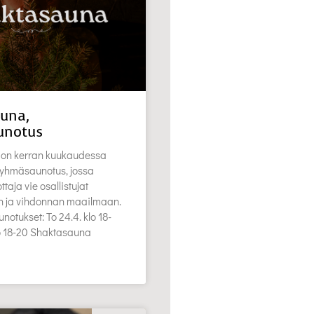
una,
unotus
on kerran kuukaudessa
 ryhmäsaunotus, jossa
aja vie osallistujat
en ja vihdonnan maailmaan.
notukset: To 24.4. klo 18-
lo 18-20 Shaktasauna