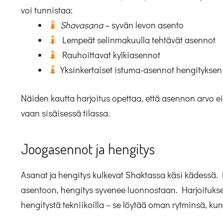
voi tunnistaa:
Shavasana
– syvän levon asento
Lempeät selinmakuulla tehtävät asennot
Rauhoittavat kylkiasennot
Yksinkertaiset istuma-asennot hengityksen
Näiden kautta harjoitus opettaa, että asennon arvo e
vaan sisäisessä tilassa.
Joogasennot ja hengitys
Asanat ja hengitys kulkevat Shaktassa käsi kädessä.
asentoon, hengitys syvenee luonnostaan. Harjoituksess
hengitystä tekniikoilla – se löytää oman rytminsä, kun