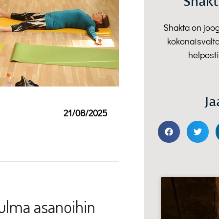
Shakt
Shakta on joo
kokonaisvalta
helposti
Ja
n
21/08/2025
ulma asanoihin