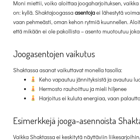
Moni miettii, voiko aloittaa joogaharjoituksen, vaikka 
on: kyllä. Shaktajoogassa
asentoja
ei lähestytä voima
vaan pehmeästi, oman kehon rytmiä kuunnellen. Aloitte
että mikään ei ole pakollista – asento muotoutuu joka
Joogasentojen vaikutus
Shaktassa asanat vaikuttavat monella tasolla:
Keho vapautuu jännityksistä ja avautuu luo
Hermosto rauhoittuu ja mieli hiljenee
Harjoitus ei kuluta energiaa, vaan palautt
Esimerkkejä jooga-asennoista Shakt
Vaikka Shaktassa ei keskitytä näyttäviin liikesarjoih