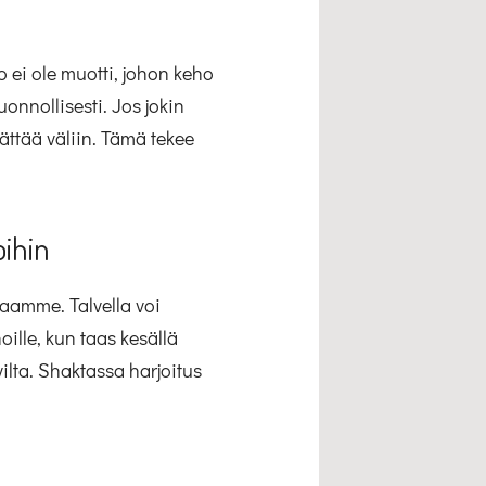
 ei ole muotti, johon keho
onnollisesti. Jos jokin
ttää väliin. Tämä tekee
ihin
paamme. Talvella voi
oille, kun taas kesällä
lta. Shaktassa harjoitus