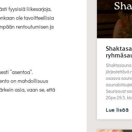
sti fyysisiä liikesarjoja,
nkaan ole tavoitteellisia
vempään rentoutumisen ja
Shaktasa
ryhmäsa
Shaktasauna 
sesti “asentoa”.
järjestettävä
osaava saunott
sento on mahdollisuus
saunaloitsuj
ärkein asia, vaan se, että
Seuraavat sau
20pe 29.5. k
Lue lisää