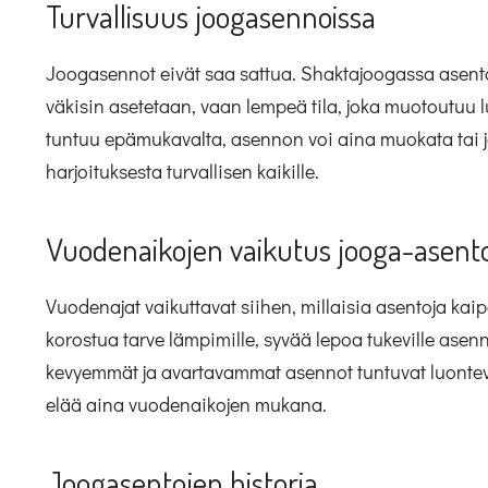
Turvallisuus joogasennoissa
Joogasennot eivät saa sattua. Shaktajoogassa asento
väkisin asetetaan, vaan lempeä tila, joka muotoutuu lu
tuntuu epämukavalta, asennon voi aina muokata tai jä
harjoituksesta turvallisen kaikille.
Vuodenaikojen vaikutus jooga-asento
Vuodenajat vaikuttavat siihen, millaisia asentoja kai
korostua tarve lämpimille, syvää lepoa tukeville asenn
kevyemmät ja avartavammat asennot tuntuvat luontevi
elää aina vuodenaikojen mukana.
Joogasentojen historia