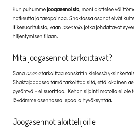
Kun puhumme
joogasenoista
, moni ajattelee välittömä
notkeutta ja tasapainoa. Shaktassa asanat eivät kuite
liikesuorituksia, vaan
asentoja
, jotka johdattavat sy
hiljentymisen tilaan.
Mitä joogasennot tarkoittavat?
Sana
asana
tarkoittaa sanskritin kielessä yksinkertai
Shaktajoogassa tämä tarkoittaa sitä, että jokainen a
pysähtyä – ei suorittaa. Kehon sijainti matolla ei ole t
löydämme asennossa lepoa ja hyväksyntää.
Joogasennot aloittelijoille