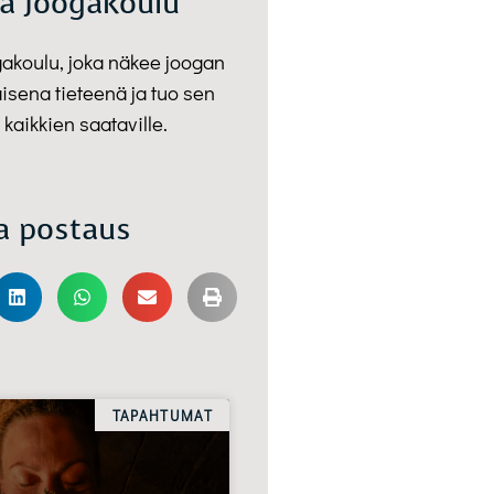
a Joogakoulu
gakoulu, joka näkee joogan
isena tieteenä ja tuo sen
 kaikkien saataville.
a postaus
TAPAHTUMAT