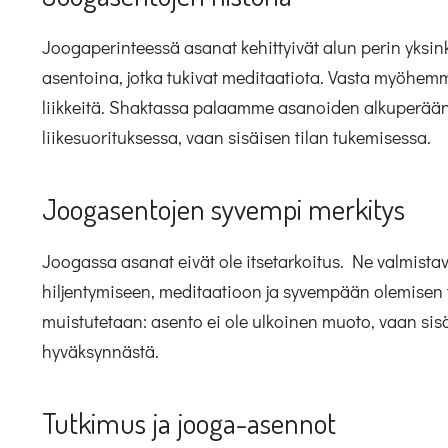
Joogaperinteessä asanat kehittyivät alun perin yksin
asentoina, jotka tukivat meditaatiota. Vasta myöhemmi
liikkeitä. Shaktassa palaamme asanoiden alkuperään:
liikesuorituksessa, vaan sisäisen tilan tukemisessa.
Joogasentojen syvempi merkitys
Joogassa asanat eivät ole itsetarkoitus. Ne valmista
hiljentymiseen, meditaatioon ja syvempään olemisen 
muistutetaan: asento ei ole ulkoinen muoto, vaan sisäi
hyväksynnästä.
Tutkimus ja jooga-asennot