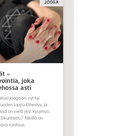
JOOGA
ät –
ointia, joka
ehossa asti
etusi joogaan, nyt tai
oden loppu lähestyy, ja
ssä on vielä yksi kysymys:
 liikuntaetu? Meillä on
stava vastaus,