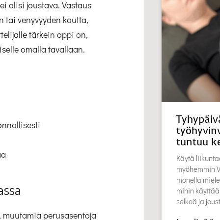
ei olisi joustava. Vastaus
n tai venyvyyden kautta,
lijalle tärkein oppi on,
iselle omalla tavallaan.
Tyhypäiv
nnollisesti
työhyvinv
tuntuu k
aa
Käytä liikunta
myöhemmin Vu
monella miele
assa
mihin käyttää
selkeä ja jou
in, muutamia perusasentoja