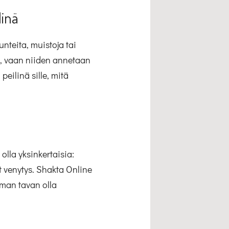
linä
nteita, muistoja tai
s, vaan niiden annetaan
peilinä sille, mitä
lla yksinkertaisia:
t venytys. Shakta Online
 oman tavan olla