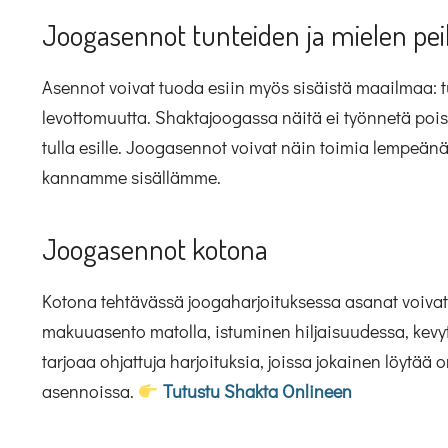
Joogasennot tunteiden ja mielen pei
Asennot voivat tuoda esiin myös sisäistä maailmaa: tu
levottomuutta. Shaktajoogassa näitä ei työnnetä poi
tulla esille. Joogasennot voivat näin toimia lempeänä 
kannamme sisällämme.
Joogasennot kotona
Kotona tehtävässä joogaharjoituksessa asanat voivat o
makuuasento matolla, istuminen hiljaisuudessa, kevy
tarjoaa ohjattuja harjoituksia, joissa jokainen löytää
asennoissa.
Tutustu Shakta Onlineen