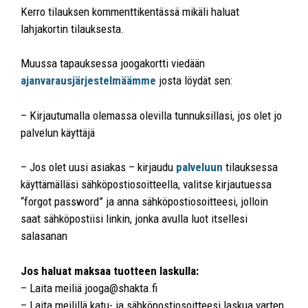
Kerro tilauksen kommenttikentässä mikäli haluat
lahjakortin tilauksesta.
Muussa tapauksessa joogakortti viedään
ajanvarausjärjestelmäämme
josta löydät sen:
– Kirjautumalla olemassa olevilla tunnuksillasi, jos olet jo
palvelun käyttäjä
– Jos olet uusi asiakas – kirjaudu
palveluun
tilauksessa
käyttämälläsi sähköpostiosoitteella, valitse kirjautuessa
“forgot password” ja anna sähköpostiosoitteesi, jolloin
saat sähköpostiisi linkin, jonka avulla luot itsellesi
salasanan
Jos haluat maksaa tuotteen laskulla:
– Laita meiliä jooga@shakta.fi
– Laita meilillä katu- ja sähköpostiosoitteesi laskua varten