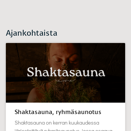
Ajankohtaista
Shaktasauna, ryhmäsaunotus
Shaktasauna on kerran kuukaudessa
järjestettävä ryhmäsaunotus, jossa osaava