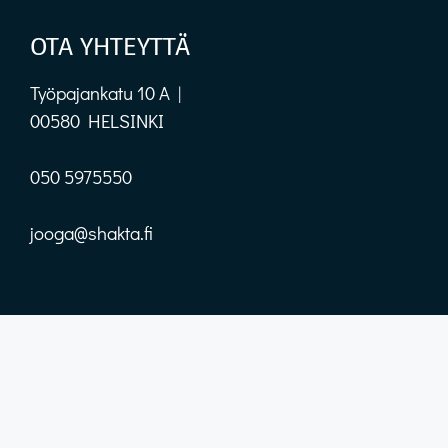
OTA YHTEYTTÄ
Työpajankatu 10 A |
00580 HELSINKI
050 5975550
jooga@shakta.fi