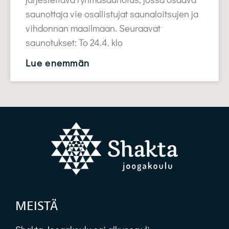
saunottaja vie osallistujat saunaloitsujen ja
vihdonnan maailmaan. Seuraavat
saunotukset: To 24.4. klo
Lue enemmän
MEISTÄ