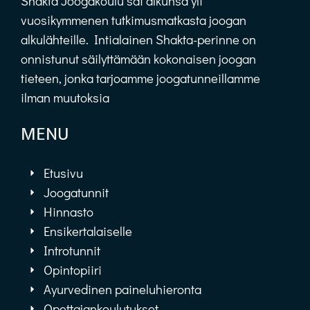
Shakta Joogakoulu sai alkunsa yli
vuosikymmenen tutkimusmatkasta joogan
alkulähteille. Intialainen Shakta-perinne on
onnistunut säilyttämään kokonaisen joogan
tieteen, jonka tarjoamme joogatunneillamme
ilman muutoksia
MENU
Etusivu
Joogatunnit
Hinnasto
Ensikertalaiselle
Introtunnit
Opintopiiri
Ayurvedinen paineluhieronta
Opettajankoulutukset