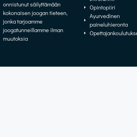
onnistunut säilyttämään
Opintopiiri
kokonaisen joogan tieteen,
Ayurvedinen
jonka tarjoamme
paineluhieronta
joogatunneillamme ilman
Opettajankoulutuks
muutoksia