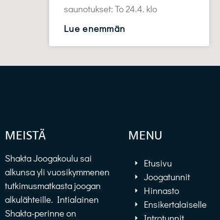
saunotukset: To 24.4. klo
Lue enemmän
MEISTÄ
MENU
Shakta Joogakoulu sai
Etusivu
alkunsa yli vuosikymmenen
Joogatunnit
tutkimusmatkasta joogan
Hinnasto
alkulähteille. Intialainen
Ensikertalaiselle
Shakta-perinne on
Introtunnit