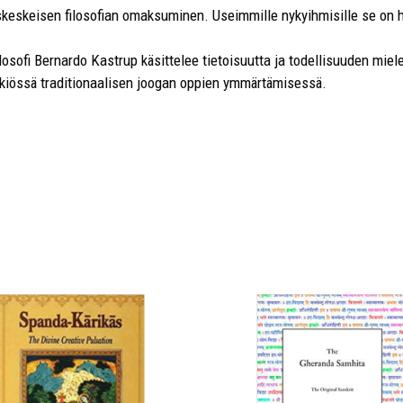
skeskeisen filosofian omaksuminen. Useimmille nykyihmisille se o
sofi Bernardo Kastrup käsittelee tietoisuutta ja todellisuuden miele
kiössä traditionaalisen joogan oppien ymmärtämisessä.