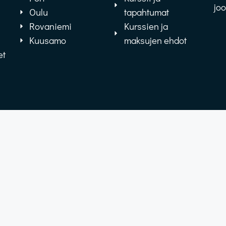
jo
Oulu
tapahtumat
Rovaniemi
Kurssien ja
Kuusamo
maksujen ehdot
et