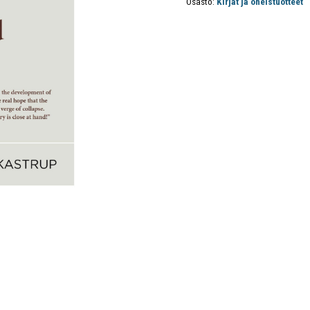
Osasto:
Kirjat ja oheistuotteet