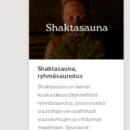
Shaktasauna,
ryhmäsaunotus
Shaktasauna on kerran
kuukaudessa järjestettävä
ryhmäsaunotus, jossa osaava
saunottaja vie osallistujat
saunaloitsujen ja vihdonnan
maailmaan. Seuraavat