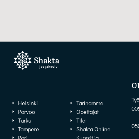
O
Työ
Helsinki
Tarinamme
00
Porvoo
Opettajat
Turku
Tilat
05
Tampere
Shakta Online
Pori
Kurssit ja