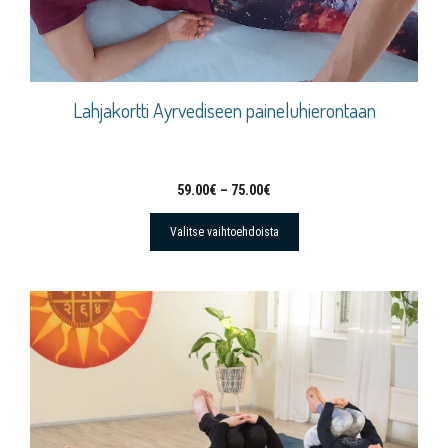
Lahjakortti Ayrvediseen paineluhierontaan
59.00
€
–
75.00
€
Valitse vaihtoehdoista