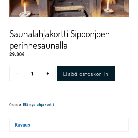
Saunalahjakortti Sipoonjoen
perinnesaunalla
29.00
€
Lisää ostoskoriin
-
+
Osasto:
Elämyslahjakortit
Kuvaus