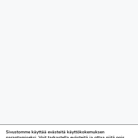
Sivustomme käyttää evästeitä käyttökokemuksen
parantamiseksi. Voit tarkastella evästeitä ja ottaa niitä pois