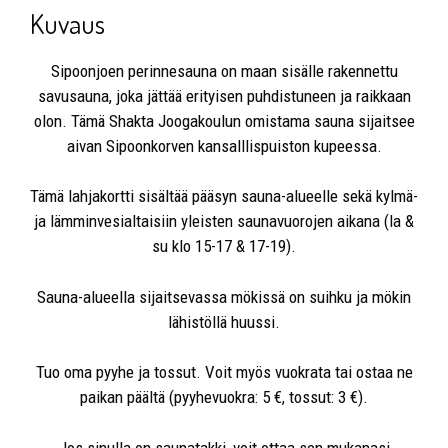
Kuvaus
Sipoonjoen perinnesauna on maan sisälle rakennettu
savusauna, joka jättää erityisen puhdistuneen ja raikkaan
olon. Tämä Shakta Joogakoulun omistama sauna sijaitsee
aivan Sipoonkorven kansalllispuiston kupeessa.
Tämä lahjakortti sisältää pääsyn sauna-alueelle sekä kylmä-
ja lämminvesialtaisiin yleisten saunavuorojen aikana (la &
su klo 15-17 & 17-19).
Sauna-alueella sijaitsevassa mökissä on suihku ja mökin
lähistöllä huussi.
Tuo oma pyyhe ja tossut. Voit myös vuokrata tai ostaa ne
paikan päältä (pyyhevuokra: 5 €, tossut: 3 €).
Jos sinulla on saunatakki, voit ottaa sen mukanasi