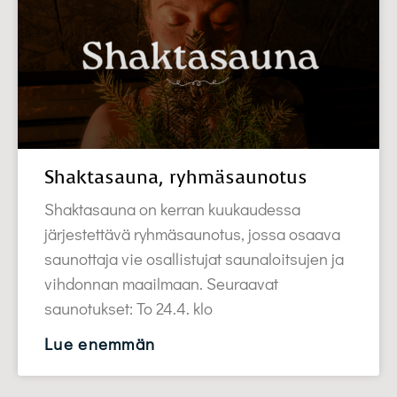
Shaktasauna, ryhmäsaunotus
Shaktasauna on kerran kuukaudessa
järjestettävä ryhmäsaunotus, jossa osaava
saunottaja vie osallistujat saunaloitsujen ja
vihdonnan maailmaan. Seuraavat
saunotukset: To 24.4. klo
Lue enemmän