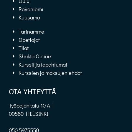
Oulu
Rovaniemi
Kuusamo
Tarinamme
Opettajat
Tilat
Shakta Online
Kurssit ja tapahtumat
Kurssien ja maksujen ehdot
OTA YHTEYTTÄ
Työpajankatu 10 A |
00580 HELSINKI
050 5975550