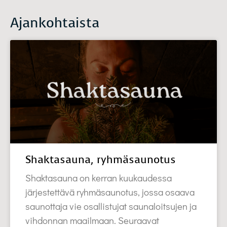
Ajankohtaista
Shaktasauna, ryhmäsaunotus
Shaktasauna on kerran kuukaudessa
järjestettävä ryhmäsaunotus, jossa osaava
saunottaja vie osallistujat saunaloitsujen ja
vihdonnan maailmaan. Seuraavat