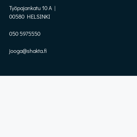
Työpajankatu 10 A |
00580 HELSINKI
050 5975550
jooga@shakta.fi