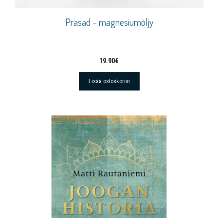
Prasad – magnesiumöljy
19.90
€
Lisää ostoskoriin