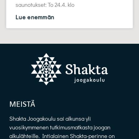
saunotukset: To 24.4. klo
Lue enemmän
MEISTÄ
Shakta Joogakoulu sai alkunsa yli
vuosikymmenen tutkimusmatkasta joogan
alkulähteille. Intialainen Shakta-perinne on