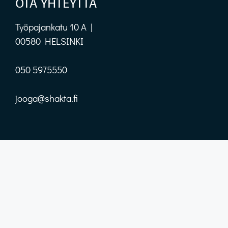
OTA YHTEYTTÄ
Työpajankatu 10 A |
00580 HELSINKI
050 5975550
jooga@shakta.fi