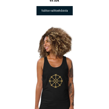
49.00
€
Valitse vaihtoehdoista