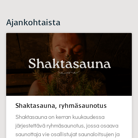
Ajankohtaista
Shaktasauna, ryhmäsaunotus
Shaktasauna on kerran kuukaudessa
järjestettävä ryhmäsaunotus, jossa osaava
saunottaja vie osallistujat saunaloitsujen ja