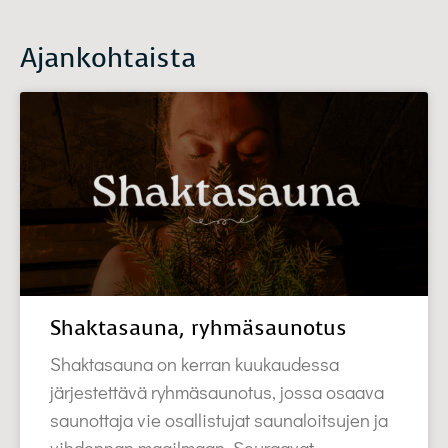
Ajankohtaista
Shaktasauna, ryhmäsaunotus
Shaktasauna on kerran kuukaudessa
järjestettävä ryhmäsaunotus, jossa osaava
saunottaja vie osallistujat saunaloitsujen ja
vihdonnan maailmaan. Seuraavat