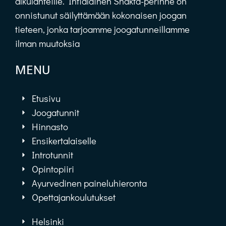
alkulähteille. Intialainen Shakta-perinne on
onnistunut säilyttämään kokonaisen joogan
tieteen, jonka tarjoamme joogatunneillamme
ilman muutoksia
MENU
Etusivu
Joogatunnit
Hinnasto
Ensikertalaiselle
Introtunnit
Opintopiiri
Ayurvedinen paineluhieronta
Opettajankoulutukset
Helsinki