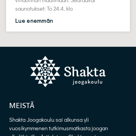
saunotukset: To 24.4. klo
Lue enemmän
MEISTÄ
Shakta Joogakoulu sai alkunsa yli
vuosikymmenen tutkimusmatkasta joogan