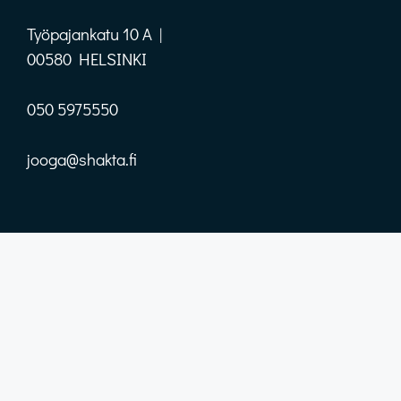
Työpajankatu 10 A |
00580 HELSINKI
050 5975550
jooga@shakta.fi