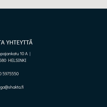
TA YHTEYTTÄ
pajankatu 10 A |
580 HELSINKI
0 5975550
oga@shakta.fi