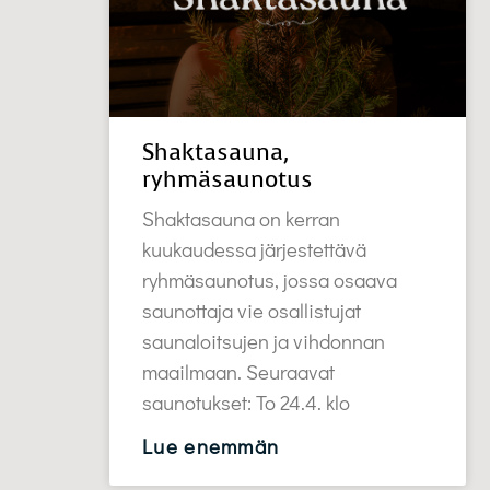
Shaktasauna,
ryhmäsaunotus
Shaktasauna on kerran
kuukaudessa järjestettävä
ryhmäsaunotus, jossa osaava
saunottaja vie osallistujat
saunaloitsujen ja vihdonnan
maailmaan. Seuraavat
saunotukset: To 24.4. klo
Lue enemmän