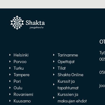
O
Työ
Helsinki
Tarinamme
00
Porvoo
Opettajat
Turku
Tilat
05
Tampere
Shakta Online
Pori
Kurssit ja
jo
Oulu
tapahtumat
Rovaniemi
Kurssien ja
Kuusamo
maksujen ehdot