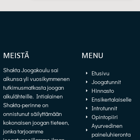
MEISTÄ
MENU
Shakta Joogakoulu sai
Etusivu
alkunsa yli vuosikymmenen
Joogatunnit
tutkimusmatkasta joogan
Hinnasto
alkulähteille. Intialainen
Ensikertalaiselle
Shakta-perinne on
Introtunnit
onnistunut säilyttämään
Opintopiiri
kokonaisen joogan tieteen,
Ayurvedinen
jonka tarjoamme
paineluhieronta
joogatunneillamme ilman