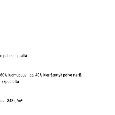
in pehmeä päällä.
 60% luomupuuvillaa, 40% kierrätettyä polyesteriä
sisäpuolelta
ssa: 348 g/m²