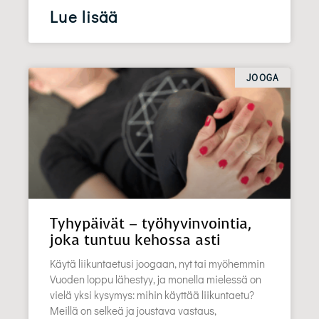
Lue lisää
JOOGA
Tyhypäivät – työhyvinvointia,
joka tuntuu kehossa asti
Käytä liikuntaetusi joogaan, nyt tai myöhemmin
Vuoden loppu lähestyy, ja monella mielessä on
vielä yksi kysymys: mihin käyttää liikuntaetu?
Meillä on selkeä ja joustava vastaus,