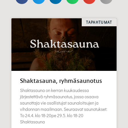
TAPAHTUMAT
Shaktasauna, ryhmäsaunotus
Shaktasauna on kerran kuukaudessa
järjestettävä ryhmäsaunotus, jossa osaava
saunottaja vie osallistujat saunaloitsujen ja
vihdonnan maailmaan. Seuraavat saunotukset:
To 24.4. klo 18-20pe 29.5. klo 18-20
Shaktasauna