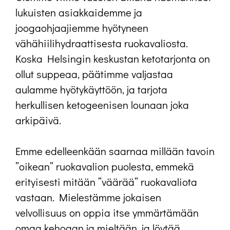
lukuisten asiakkaidemme ja
joogaohjaajiemme hyötyneen
vähähiilihydraattisesta ruokavaliosta.
Koska Helsingin keskustan ketotarjonta on
ollut suppeaa, päätimme valjastaa
aulamme hyötykäyttöön, ja tarjota
herkullisen ketogeenisen lounaan joka
arkipäivä.
Emme edelleenkään saarnaa millään tavoin
”oikean” ruokavalion puolesta, emmekä
erityisesti mitään ”väärää” ruokavaliota
vastaan. Mielestämme jokaisen
velvollisuus on oppia itse ymmärtämään
omaa kehoaan ja mieltään, ja löytää