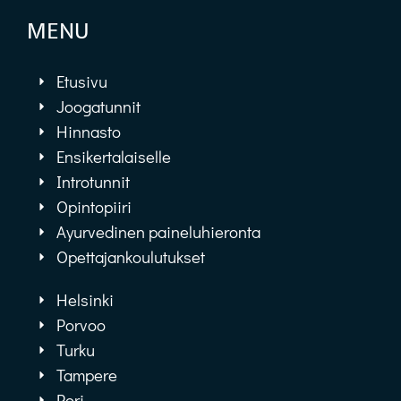
MENU
Etusivu
Joogatunnit
Hinnasto
Ensikertalaiselle
Introtunnit
Opintopiiri
Ayurvedinen paineluhieronta
Opettajankoulutukset
Helsinki
Porvoo
Turku
Tampere
Pori