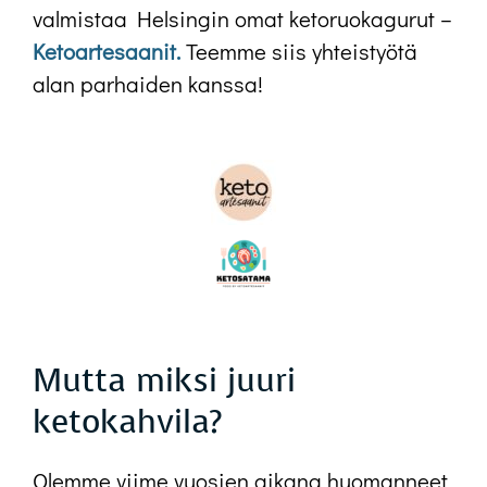
valmistaa Helsingin omat ketoruokagurut –
Ketoartesaanit.
Teemme siis yhteistyötä
alan parhaiden kanssa!
Mutta miksi juuri
ketokahvila?
Olemme viime vuosien aikana huomanneet