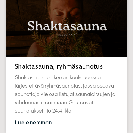
Shaktasauna, ryhmäsaunotus
Shaktasauna on kerran kuukaudessa
järjestettävä ryhmäsaunotus, jossa osaava
saunottaja vie osallistujat saunaloitsujen ja
vihdonnan maailmaan. Seuraavat
saunotukset: To 24.4. klo
Lue enemmän