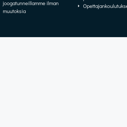
joogatunneillamme ilman
Opettajankoulutuks
muutoksia