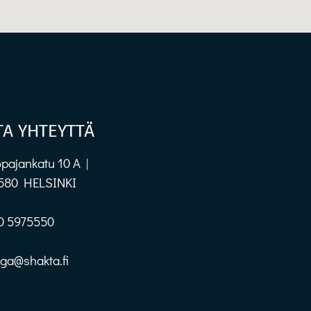
TA YHTEYTTÄ
pajankatu 10 A |
580 HELSINKI
0 5975550
oga@shakta.fi