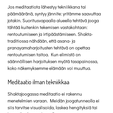
Jos meditaatiota lähestyy tekniikkana tai
päämääränä, syntyy jännite: yritämme saavuttaa
jotakin. Suoritusvapaalla alueella tehtävä jooga
tähtää kuitenkin tekemisen vastakohtaan:
rentoutumiseen ja irtipäästämiseen. Shakta-
traditiossa nähdään, että asana- ja
pranayamaharjoitusten tehtävä on opettaa
rentoutumisen taitoa. Kun elimistö on
säännöllisen harjoituksen myötä tasapainossa,
koko näkemyksemme elämään voi muuttua.
Meditaatio ilman tekniikkaa
Shaktajoogassa meditaatio ei rakennu
menetelmien varaan. Meidän joogatunneolla ei
siis tarvitse visualisoida, laskea hengityksiä tai