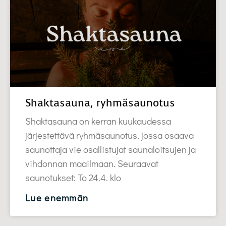
Shaktasauna, ryhmäsaunotus
Shaktasauna on kerran kuukaudessa
järjestettävä ryhmäsaunotus, jossa osaava
saunottaja vie osallistujat saunaloitsujen ja
vihdonnan maailmaan. Seuraavat
saunotukset: To 24.4. klo
Lue enemmän