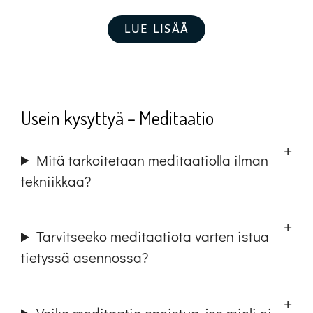
LUE LISÄÄ
Usein kysyttyä – Meditaatio
Mitä tarkoitetaan meditaatiolla ilman
tekniikkaa?
Tarvitseeko meditaatiota varten istua
tietyssä asennossa?
Voiko meditaatio onnistua, jos mieli ei