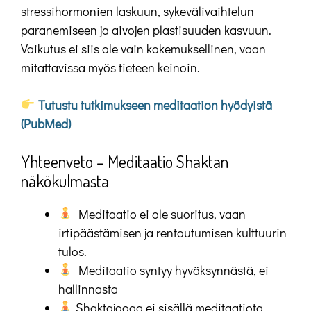
stressihormonien laskuun, sykevälivaihtelun
paranemiseen ja aivojen plastisuuden kasvuun.
Vaikutus ei siis ole vain kokemuksellinen, vaan
mitattavissa myös tieteen keinoin.
Tutustu tutkimukseen meditaation hyödyistä
(PubMed)
Yhteenveto – Meditaatio Shaktan
näkökulmasta
Meditaatio ei ole suoritus, vaan
irtipäästämisen ja rentoutumisen kulttuurin
tulos.
Meditaatio syntyy hyväksynnästä, ei
hallinnasta
Shaktajooga ei sisällä meditaatiota,