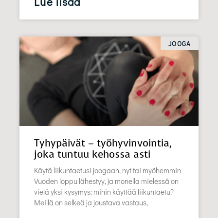
Lue lisää
JOOGA
Tyhypäivät – työhyvinvointia,
joka tuntuu kehossa asti
Käytä liikuntaetusi joogaan, nyt tai myöhemmin
Vuoden loppu lähestyy, ja monella mielessä on
vielä yksi kysymys: mihin käyttää liikuntaetu?
Meillä on selkeä ja joustava vastaus,