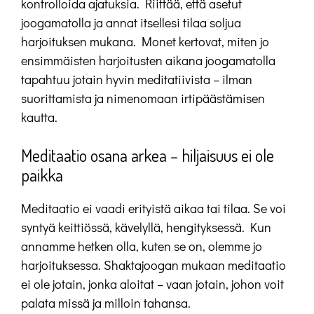
kontrolloida ajatuksia. Riittää, että asetut
joogamatolla ja annat itsellesi tilaa soljua
harjoituksen mukana. Monet kertovat, miten jo
ensimmäisten harjoitusten aikana joogamatolla
tapahtuu jotain hyvin meditatiivista – ilman
suorittamista ja nimenomaan irtipäästämisen
kautta.
Meditaatio osana arkea – hiljaisuus ei ole
paikka
Meditaatio ei vaadi erityistä aikaa tai tilaa. Se voi
syntyä keittiössä, kävelyllä, hengityksessä. Kun
annamme hetken olla, kuten se on, olemme jo
harjoituksessa. Shaktajoogan mukaan meditaatio
ei ole jotain, jonka aloitat – vaan jotain, johon voit
palata missä ja milloin tahansa.