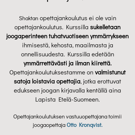
opettajankoulutus ei ole vain
Shaktan
opettajankoulutus. Kurssilla
sukelletaan
joogaperinteen tuhatvuotiseen ymmärrykseen
ihmisestä, kehosta, maailmasta ja
onnellisuudesta. Kurssilla edetään
ymmärrettävästi ja ilman kiirettä.
Opettajankoulutuksestamme on
valmistunut
satoja loistavia opettajia
, jotka erottuvat
edukseen joogan kirjavalla kentällä aina
Lapista Etelä-Suomeen.
Opettajankoulutuksen vastuuopettajana toimii
joogaopettaja
Otto Kronqvist.