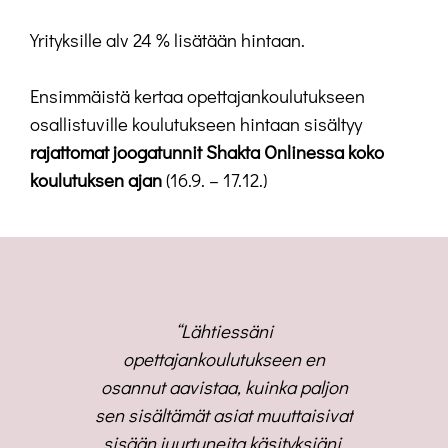
Yrityksille alv 24 % lisätään hintaan.
Ensimmäistä kertaa opettajankoulutukseen
osallistuville koulutukseen hintaan sisältyy
rajattomat joogatunnit Shakta Onlinessa koko
koulutuksen ajan
(16.9. – 17.12.)
ämään ja
“Lähtiessäni
 muuttunut
opettajankoulutukseen en
joogaope
on. Yksi
osannut aavistaa, kuinka paljon
oma harjo
istä on se,
sen sisältämät asiat muuttaisivat
harrastuk
ktajoogan
sisään juurtuneita käsityksiäni.
ammattiink