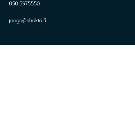
050 5975550
jooga@shakta.fi