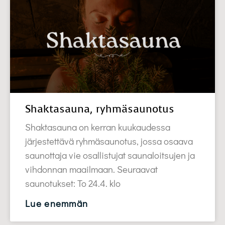
Shaktasauna, ryhmäsaunotus
Shaktasauna on kerran kuukaudessa
järjestettävä ryhmäsaunotus, jossa osaava
saunottaja vie osallistujat saunaloitsujen ja
vihdonnan maailmaan. Seuraavat
saunotukset: To 24.4. klo
Lue enemmän