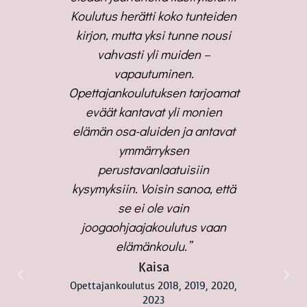
äisen
Koulutus herätti koko tunteiden
pelkän 
oulutuksen
kirjon, mutta yksi tunne nousi
avulla voi
a sittemmin
vahvasti yli muiden –
jos todell
kurssin
vapautuminen.
irti joo
. Sana on
Opettajankoulutuksen tarjoamat
välttämät
 sillä
eväät kantavat yli monien
läht
uhua edes
elämän osa-aluiden ja antavat
opett
lutuksen
ymmärryksen
onnell
näet sen
perustavanlaatuisiin
yllätyks
kuisat
kysymyksiin. Voisin sanoa, että
joogao
stujien
se ei ole vain
opekoulu
rta hiukan
joogaohjaajakoulutus vaan
löytänyt
in. Toki
elämänkoulu.”
maailm
lut jooga,
osaisin 
Kaisa
t järkeä ja
elämääni
Opettajankoulutus 2018, 2019, 2020,
2023
 elämääni.
opekoul