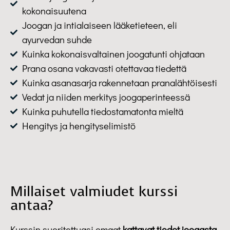
kokonaisuutena
Joogan ja intialaiseen lääketieteen, eli
ayurvedan suhde
Kuinka kokonaisvaltainen joogatunti ohjataan
Prana osana vakavasti otettavaa tiedettä
Kuinka asanasarja rakennetaan pranalähtöisesti
Vedat ja niiden merkitys joogaperinteessä
Kuinka puhutella tiedostamatonta mieltä
Hengitys ja hengityselimistö
Millaiset valmiudet kurssi
antaa?
Kurssin suoritettuasi omaat
kattavat tiedot joogasta
,