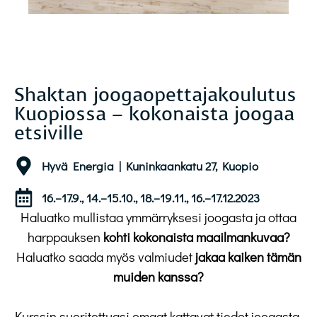
Shaktan joogaopettajakoulutus
Kuopiossa – kokonaista joogaa
etsiville
Hyvä Energia | Kuninkaankatu 27, Kuopio
16.–17.9., 14.–15.10., 18.–19.11., 16.–17.12.2023
Haluatko mullistaa ymmärryksesi joogasta ja ottaa
harppauksen
kohti kokonaista maailmankuvaa?
Haluatko saada myös valmiudet
jakaa kaiken tämän
muiden kanssa?
Kurssin suoritettuasi omaat kattavat tiedot joogasta,