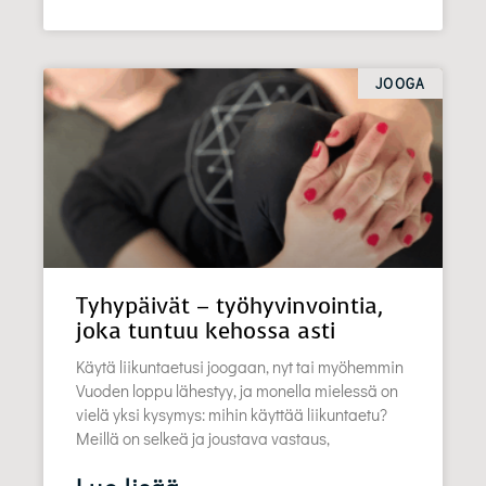
JOOGA
Tyhypäivät – työhyvinvointia,
joka tuntuu kehossa asti
Käytä liikuntaetusi joogaan, nyt tai myöhemmin
Vuoden loppu lähestyy, ja monella mielessä on
vielä yksi kysymys: mihin käyttää liikuntaetu?
Meillä on selkeä ja joustava vastaus,