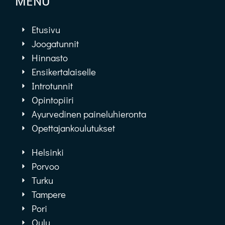
MENU
Etusivu
Joogatunnit
Hinnasto
Ensikertalaiselle
Introtunnit
Opintopiiri
Ayurvedinen paineluhieronta
Opettajankoulutukset
Helsinki
Porvoo
Turku
Tampere
Pori
Oulu