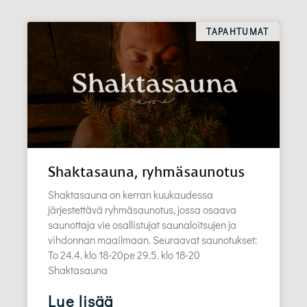
TAPAHTUMAT
Shaktasauna, ryhmäsaunotus
Shaktasauna on kerran kuukaudessa
järjestettävä ryhmäsaunotus, jossa osaava
saunottaja vie osallistujat saunaloitsujen ja
vihdonnan maailmaan. Seuraavat saunotukset:
To 24.4. klo 18-20pe 29.5. klo 18-20
Shaktasauna
Lue lisää