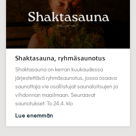
Shaktasauna, ryhmäsaunotus
Shaktasauna on kerran kuukaudessa
järjestettävä ryhmäsaunotus, jossa osaava
saunottaja vie osallistujat saunaloitsujen ja
vihdonnan maailmaan. Seuraavat
saunotukset: To 24.4. klo
Lue enemmän