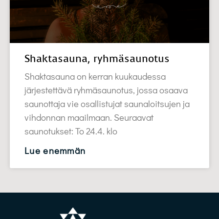
Shaktasauna, ryhmäsaunotus
Shaktasauna on kerran kuukaudessa
järjestettävä ryhmäsaunotus, jossa osaava
saunottaja vie osallistujat saunaloitsujen ja
vihdonnan maailmaan. Seuraavat
saunotukset: To 24.4. klo
Lue enemmän