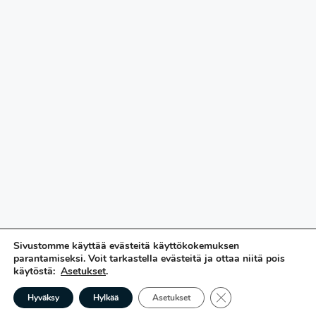
Sivustomme käyttää evästeitä käyttökokemuksen
parantamiseksi. Voit tarkastella evästeitä ja ottaa niitä pois
käytöstä:
Asetukset
.
Sulje evästebanne
Hyväksy
Hylkää
Asetukset