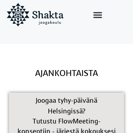
AJANKOHTAISTA
Joogaa tyhy-päivänä
Helsingissä?
Tutustu FlowMeeting-
konseptiin - järjestä kokouksesi