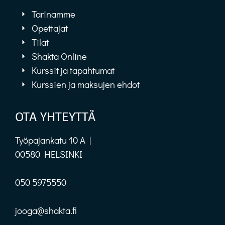
Tarinamme
Opettajat
Tilat
Shakta Online
Kurssit ja tapahtumat
Kurssien ja maksujen ehdot
OTA YHTEYTTÄ
Työpajankatu 10 A |
00580 HELSINKI
050 5975550
jooga@shakta.fi