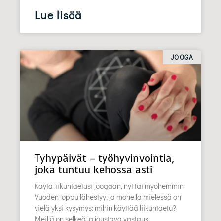
Lue lisää
JOOGA
Tyhypäivät – työhyvinvointia,
joka tuntuu kehossa asti
Käytä liikuntaetusi joogaan, nyt tai myöhemmin
Vuoden loppu lähestyy, ja monella mielessä on
vielä yksi kysymys: mihin käyttää liikuntaetu?
Meillä on selkeä ja joustava vastaus,