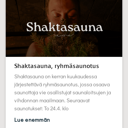
Shaktasauna, ryhmäsaunotus
Shaktasauna on kerran kuukaudessa
järjestettävä ryhmäsaunotus, jossa osaava
saunottaja vie osallistujat saunaloitsujen ja
vihdonnan maailmaan. Seuraavat
saunotukset: To 24.4. klo
Lue enemmän