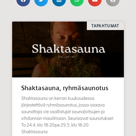
TAPAHTUMAT
Shaktasauna, ryhmäsaunotus
Shaktasauna on kerran kuukaudessa
järjestettävä ryhmäsaunotus, jossa osaava
saunottaja vie osallistujat saunaloitsujen ja
vihdonnan maailmaan. Seuraavat saunotukset:
To 24.4. klo 18-20pe 29.5. klo 18-20
Shaktasauna