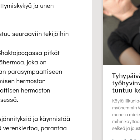
ttymiskykyä ja unen
tuu seuraaviin tekijöihin
haktajoogassa pitkät
äjähermoa, joka on
aan parasympaattiseen
Tyhypäiv
omisen hermoston
työhyvinv
aattisen hermoston
tuntuu k
isessä.
Käytä liikunta
myöhemmin Vu
monella miele
jännityksiä ja käynnistää
mihin käyttää
ä verenkiertoa, parantaa
selkeä ja jou