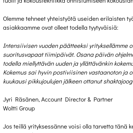
tuolit ja kokoustekniikka onnistumiseen kokousta
Olemme tehneet yhteistyötä useiden erilaisten ty
asiakkaamme ovat olleet todella tyytyväisiä:
Intensiivisen vuoden päätteeksi yrityksellämme o
suoritusvapaat tiimipäivät. Osana päivän ohjelm
todella miellyttävän uuden ja yllättävänkin kokemuks
Kokemus sai hyvin postiviisinen vastaanoton ja o
kuukausi pikkujoulujen jälkeen ottanut shaktajo
Jyri Räsänen, Account Director & Partner
Woltti Group
Jos teillä yrityksessänne voisi olla tarvetta tänä