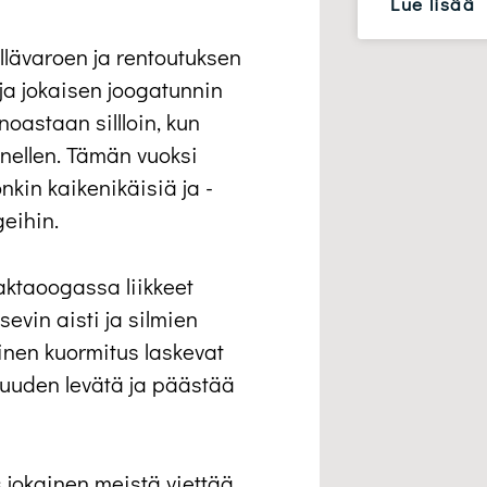
Lue lisää
llävaroen ja rentoutuksen
ja jokaisen joogatunnin
oastaan sillloin, kun
nellen. Tämän vuoksi
kin kaikenikäisiä ja -
geihin.
ktaoogassa liikkeet
sevin aisti ja silmien
vinen kuormitus laskevat
uuden levätä ja päästää
jokainen meistä viettää