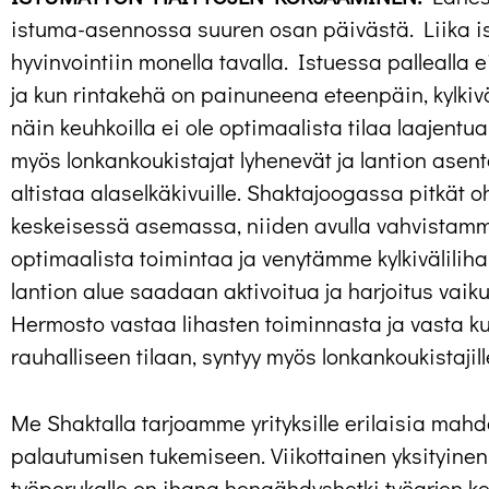
istuma-asennossa suuren osan päivästä. Liika i
hyvinvointiin monella tavalla. Istuessa pallealla e
ja kun rintakehä on painuneena eteenpäin, kylkiväl
näin keuhkoilla ei ole optimaalista tilaa laajentu
myös lonkankoukistajat lyhenevät ja lantion asent
altistaa alaselkäkivuille. Shaktajoogassa pitkät o
keskeisessä asemassa, niiden avulla vahvistam
optimaalista toimintaa ja venytämme kylkivälilih
lantion alue saadaan aktivoitua ja harjoitus vaik
Hermosto vastaa lihasten toiminnasta ja vasta 
rauhalliseen tilaan, syntyy myös lonkankoukistajill
Me Shaktalla tarjoamme yrityksille erilaisia mahd
palautumisen tukemiseen. Viikottainen yksityinen
työporukalle on ihana hengähdyshetki työarjen kes