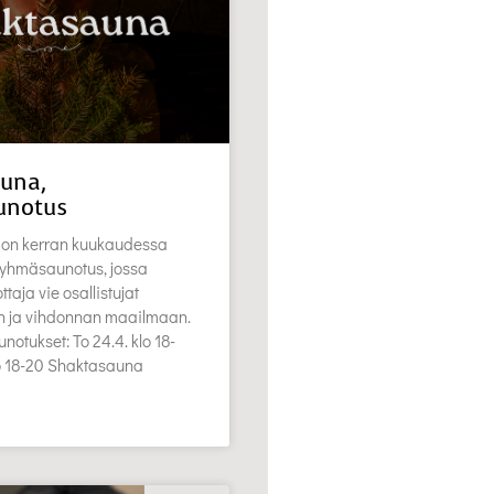
una,
unotus
on kerran kuukaudessa
 ryhmäsaunotus, jossa
aja vie osallistujat
en ja vihdonnan maailmaan.
notukset: To 24.4. klo 18-
lo 18-20 Shaktasauna