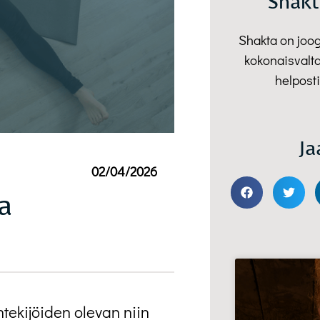
Shakt
Shakta on joo
kokonaisvalta
helposti
Ja
02/04/2026
a
tekijöiden olevan niin