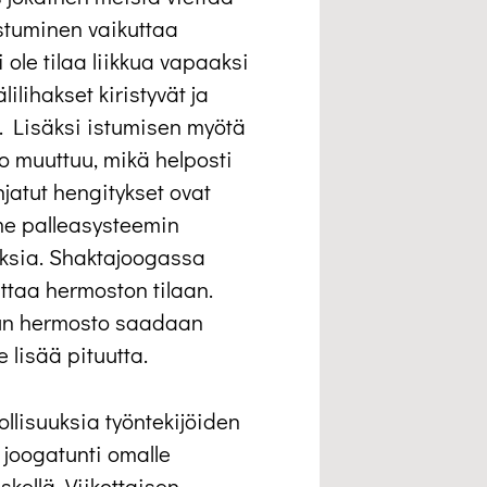
stuminen vaikuttaa
i ole tilaa liikkua vapaaksi
ilihakset kiristyvät ja
a. Lisäksi istumisen myötä
o muuttuu, mikä helposti
hjatut hengitykset ovat
me palleasysteemin
aksia. Shaktajoogassa
uttaa hermoston tilaan.
kun hermosto saadaan
e lisää pituutta.
ollisuuksia työntekijöiden
 joogatunti omalle
kellä. Viikottaisen