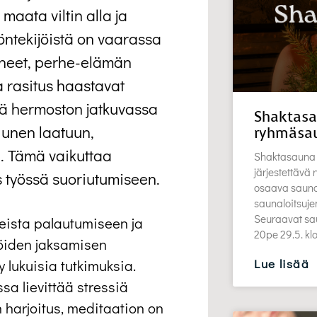
maata viltin alla ja
öntekijöistä on vaarassa
aineet, perhe-elämän
 rasitus haastavat
ää hermoston jatkuvassa
Shaktasa
 unen laatuun,
ryhmäsa
. Tämä vaikuttaa
Shaktasauna 
järjestettävä
s työssä suoriutumiseen.
osaava saunott
saunaloitsuj
Seuraavat sau
eista palautumiseen ja
20pe 29.5. k
ijöiden jaksamisen
 lukuisia tutkimuksia.
Lue lisää
sa lievittää stressiä
 harjoitus, meditaation on