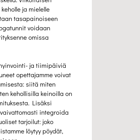
keholle ja mielelle
etaan tasapainoiseen
Joogatunnit voidaan
rityksenne omissa
yinvointi- ja tiimipäiviä
tuneet opettajamme voivat
misesta: siitä miten
en kehollisilla keinoilla on
ituksesta. Lisäksi
i vaivattomasti integroida
iset tarjoilut: joko
oistamme löytyy pöydät,