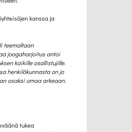
miseen.
öyhteisöjen kanssa ja
li teemaltaan
aa joogaharjoitus antoi
en kaikille osallistujille.
sa henkilökunnasta on jo
ogan osaksi omaa arkeaan.
 keväänä tukea