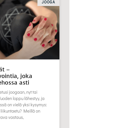
JOOGA
ät –
ointia, joka
ehossa asti
etusi joogaan, nyt tai
oden loppu lähestyy, ja
ssä on vielä yksi kysymys:
 liikuntaetu? Meillä on
stava vastaus,