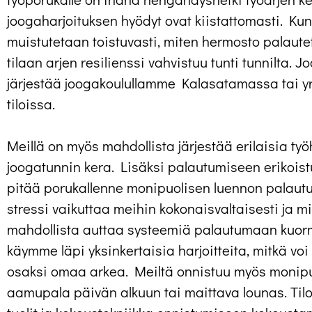
joogaharjoituksen hyödyt ovat kiistattomasti. Kun 
muistutetaan toistuvasti, miten hermosto palaut
tilaan arjen resilienssi vahvistuu tunti tunnilta. 
järjestää joogakoulullamme Kalasatamassa tai y
tiloissa.
Meillä on myös mahdollista järjestää erilaisia työh
joogatunnin kera. Lisäksi palautumiseen erikois
pitää porukallenne monipuolisen luennon palautu
stressi vaikuttaa meihin kokonaisvaltaisesti ja mit
mahdollista auttaa systeemiä palautumaan kuorm
käymme läpi yksinkertaisia harjoitteita, mitkä vo
osaksi omaa arkea. Meiltä onnistuu myös monipuol
aamupala päivän alkuun tai maittava lounas. Til