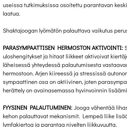
useissa tutkimuksissa osoitettu parantavan keski
laatua.
Shaktajoogan lyömätön palauttava vaikutus perus
PARASYMPAATTISEN HERMOSTON AKTIVOINTI:
S
uloshengitykset ja hitaat liikkeet aktivoivat kiert
läheisessä yhteydessä palautumisesta vastaav
hermostoon. Arjen kiireessä ja stressissä auton
sympaattinen osa on aktiivinen, joten parasymp
herättely on avainasemassa hyvinvoinnin lisääm
FYYSINEN PALAUTUMINEN:
Jooga vähentää lihas
kehon palauttavat mekanismit. Lempeä liike lisä
lymfakiertoa ja parantaa nivelten liikkuvuutta.