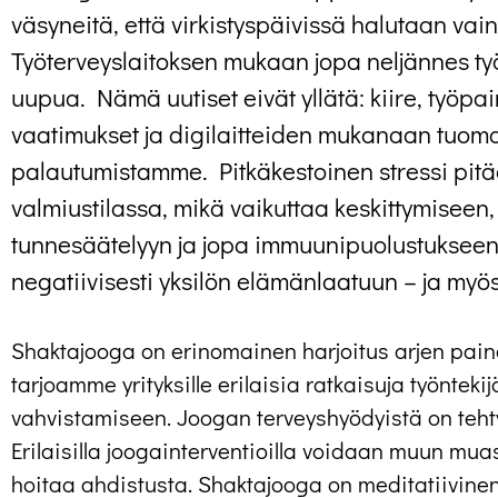
väsyneitä, että virkistyspäivissä halutaan vain 
Työterveys­laitoksen mukaan jopa neljännes ty
uupua. Nämä uutiset eivät yllätä: kiire, työp
vaatimukset ja digilaitteiden mukanaan tuoma
palautumistamme. Pitkäkestoinen stressi pit
valmiustilassa, mikä vaikuttaa keskittymiseen,
tunnesäätelyyn ja jopa immuunipuolustukseen
negatiivisesti yksilön elämänlaatuun – ja myö
Shaktajooga on erinomainen harjoitus arjen pain
tarjoamme yrityksille erilaisia ratkaisuja työntek
vahvistamiseen. Joogan terveyshyödyistä on tehty
Erilaisilla joogainterventioilla voidaan muun muas
hoitaa ahdistusta. Shaktajooga on meditatiivinen