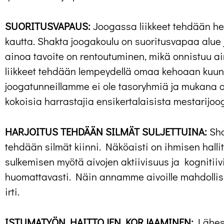
SUORITUSVAPAUS:
Joogassa liikkeet tehdään he
kautta. Shakta joogakoulu on suoritusvapaa alue 
ainoa tavoite on rentoutuminen, mikä onnistuu ain
liikkeet tehdään lempeydellä omaa kehoaan kuun
joogatunneillamme ei ole tasoryhmiä ja mukana on
kokoisia harrastajia ensikertalaisista mestarijoo
HARJOITUS TEHDÄÄN SILMÄT SULJETTUINA:
Sha
tehdään silmät kiinni. Näköaisti on ihmisen hallit
sulkemisen myötä aivojen aktiivisuus ja kognitii
huomattavasti. Näin annamme aivoille mahdollis
irti.
ISTUMATYÖN HAITTOJEN KORJAAMINEN:
Lähes 