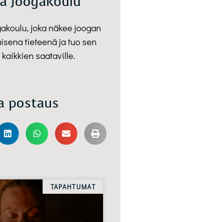
a Joogakoulu
gakoulu, joka näkee joogan
isena tieteenä ja tuo sen
 kaikkien saataville.
a postaus
TAPAHTUMAT