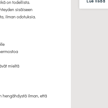
Lue lisää
kä on todellista.
yhteyden sisäiseen
ta, ilman odotuksia.
lle
 hermostoa
ävät mieltä
en hengähdystä ilman, että