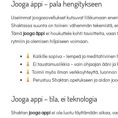
Jooga äppi – pala hengitykseen
Useimmat joogasovellukset kutsuvat liikkumaan ene
Shaktassa suunta on toinen: vähemmän tekemistä, 
Tämä
jooga äppi
ei houkuttele kohti tavoitteita, vaan
rytmiin ja olemisen hiljaiseen voimaan.
Kaikille sopiva – lempeä ja meditatiivinen 
Ei taustamusiikkia – vain ohjaajan ääni ja h
Toimii myös ilman verkkoyhteyttä, luonnon 
Perustuu Shaktan opetukseen ja aidon jo
Jooga appi – tila, ei teknologia
Shaktan
jooga appi
ei ole luotu täyttämään aikaa, v