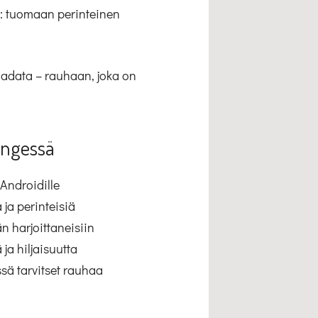
n: tuomaan perinteinen
 ladata – rauhaan, joka on
engessä
 Androidille
 ja perinteisiä
än harjoittaneisiin
ja hiljaisuutta
sä tarvitset rauhaa