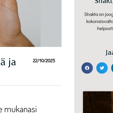
Shakt
Shakta on joo
kokonaisvalta
helposti
Ja
ä ja
22/10/2025
ee mukanasi