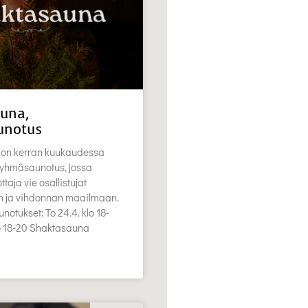
una,
unotus
on kerran kuukaudessa
 ryhmäsaunotus, jossa
aja vie osallistujat
en ja vihdonnan maailmaan.
notukset: To 24.4. klo 18-
lo 18-20 Shaktasauna