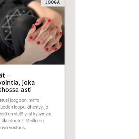
JOOGA
ät –
ointia, joka
ehossa asti
etusi joogaan, nyt tai
oden loppu lähestyy, ja
ssä on vielä yksi kysymys:
 liikuntaetu? Meillä on
stava vastaus,