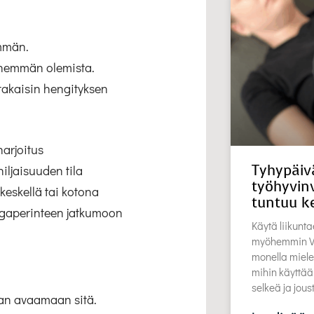
mmän.
enemmän olemista.
 takaisin hengityksen
harjoitus
Tyhypäiv
iljaisuuden tila
työhyvinv
keskellä tai kotona
tuntuu k
ogaperinteen jatkumoon
Käytä liikunta
myöhemmin Vu
monella miele
mihin käyttää
selkeä ja jou
aan avaamaan sitä.