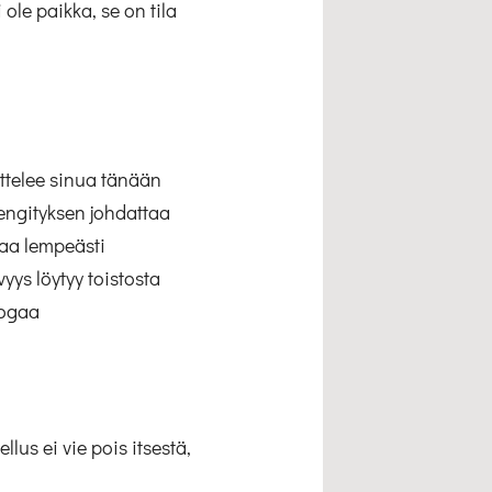
 ole paikka, se on tila
uttelee sinua tänään
engityksen johdattaa
taa lempeästi
ys löytyy toistosta
oogaa
lus ei vie pois itsestä,