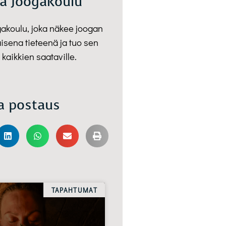
a Joogakoulu
gakoulu, joka näkee joogan
isena tieteenä ja tuo sen
 kaikkien saataville.
a postaus
TAPAHTUMAT