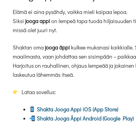
Elämä ei aina pysähdy, vaikka mieli kaipaa lepoa.
Siksi
jooga appi
on lempeä tapa tuoda hiljaisuuden ti
missä olet juuri nyt.
Shaktan oma
jooga äppi
kulkee mukanasi kaikkialle. 
maailmasta, vaan johdattaa sen sisimpään – paikkaan,
Harjoitus on rauhallinen, ohjaus lempeää ja jokainen
laskeutua lähemmäs itseä.
Lataa sovellus:
Shakta Jooga Appi iOS (App Store)
Shakta Jooga Äppi Android (Google Play)