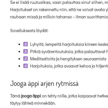
Se ei lisää ruutuaikaa, vaan palauttaa sinut siihen, mi
Harjoitukset on rakennettu niin, että ne voivat avata 
rauhaan missä ja milloin tahansa – ilman suorittamis
Sovelluksesta löydät:
Lyhyitä, lempeitä harjoituksia kiireen keske
Pitkiä syvärentoutuksia, jotka palauttavat
Meditaatioita ja hengityksen seuraamista
Harjoituksia, jotka avaavat kehoa ja hiljent
Jooga äppi arjen rytmissä
Tämä
jooga äppi
on tehty niille, jotka kaipaavat hetk
täytyy lähteä minnekään.