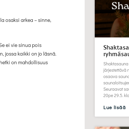
la osaksi arkea – sinne,
Se ei vie sinua pois
Shaktasa
 jossa kaikki on jo läsnä.
ryhmäsa
 hetki on mahdollisuus
Shaktasauna 
järjestettävä
osaava saunott
saunaloitsuj
Seuraavat sau
20pe 29.5. k
Lue lisää