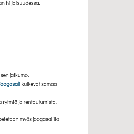
an hiljaisuudessa.
 sen jatkumo.
joogasali
kulkevat samaa
a rytmiä ja rentoutumista.
petetaan myös joogasalilla