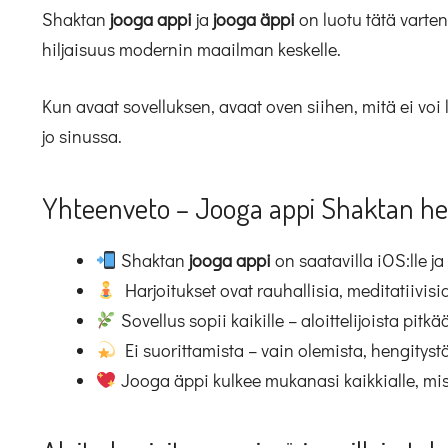
Shaktan
jooga appi
ja
jooga äppi
on luotu tätä varte
hiljaisuus modernin maailman keskelle.
Kun avaat sovelluksen, avaat oven siihen, mitä ei voi
jo sinussa.
Yhteenveto – Jooga appi Shaktan h
Shaktan
jooga appi
on saatavilla iOS:lle ja
Harjoitukset ovat rauhallisia, meditatiivisia
Sovellus sopii kaikille – aloittelijoista pitkä
Ei suorittamista – vain olemista, hengitystä 
Jooga äppi kulkee mukanasi kaikkialle, mis