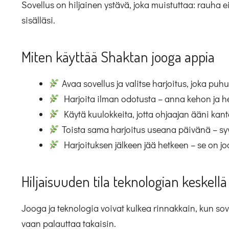
Sovellus on hiljainen ystävä, joka muistuttaa: rauha ei
sisälläsi.
Miten käyttää Shaktan jooga appia
Avaa sovellus ja valitse harjoitus, joka puh
Harjoita ilman odotusta – anna kehon ja h
Käytä kuulokkeita, jotta ohjaajan ääni kan
Toista sama harjoitus useana päivänä – syvy
Harjoituksen jälkeen jää hetkeen – se on j
Hiljaisuuden tila teknologian keskellä
Jooga ja teknologia voivat kulkea rinnakkain, kun sovel
vaan palauttaa takaisin.