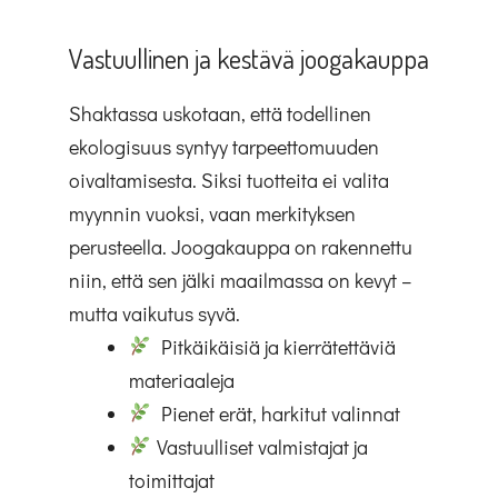
Vastuullinen ja kestävä joogakauppa
Shaktassa uskotaan, että todellinen
ekologisuus syntyy tarpeettomuuden
oivaltamisesta. Siksi tuotteita ei valita
myynnin vuoksi, vaan merkityksen
perusteella. Joogakauppa on rakennettu
niin, että sen jälki maailmassa on kevyt –
mutta vaikutus syvä.
Pitkäikäisiä ja kierrätettäviä
materiaaleja
Pienet erät, harkitut valinnat
Vastuulliset valmistajat ja
toimittajat