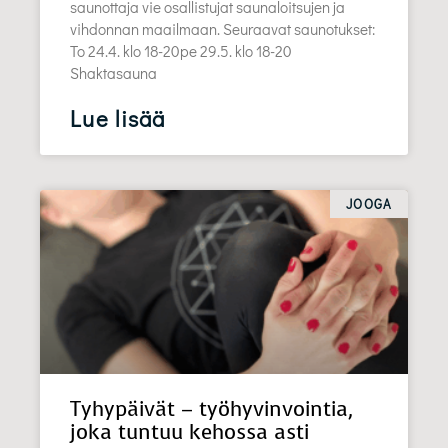
saunottaja vie osallistujat saunaloitsujen ja
vihdonnan maailmaan. Seuraavat saunotukset:
To 24.4. klo 18-20pe 29.5. klo 18-20
Shaktasauna
Lue lisää
JOOGA
Tyhypäivät – työhyvinvointia,
joka tuntuu kehossa asti