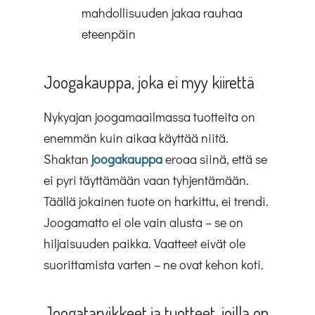
mahdollisuuden jakaa rauhaa
eteenpäin
Joogakauppa, joka ei myy kiirettä
Nykyajan joogamaailmassa tuotteita on
enemmän kuin aikaa käyttää niitä.
Shaktan
joogakauppa
eroaa siinä, että se
ei pyri täyttämään vaan tyhjentämään.
Täällä jokainen tuote on harkittu, ei trendi.
Joogamatto ei ole vain alusta – se on
hiljaisuuden paikka. Vaatteet eivät ole
suorittamista varten – ne ovat kehon koti.
Joogatarvikkeet ja tuotteet, joilla on