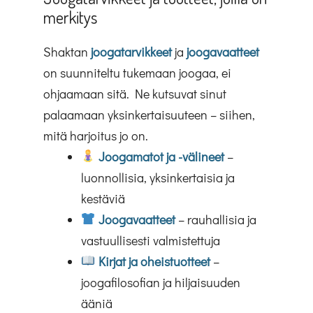
merkitys
Shaktan
joogatarvikkeet
ja
joogavaatteet
on suunniteltu tukemaan joogaa, ei
ohjaamaan sitä. Ne kutsuvat sinut
palaamaan yksinkertaisuuteen – siihen,
mitä harjoitus jo on.
Joogamatot ja -välineet
–
luonnollisia, yksinkertaisia ja
kestäviä
Joogavaatteet
– rauhallisia ja
vastuullisesti valmistettuja
Kirjat ja oheistuotteet
–
joogafilosofian ja hiljaisuuden
ääniä