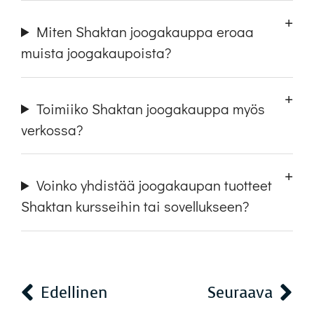
Miten Shaktan joogakauppa eroaa
muista joogakaupoista?
Toimiiko Shaktan joogakauppa myös
verkossa?
Voinko yhdistää joogakaupan tuotteet
Shaktan kursseihin tai sovellukseen?
Edellinen
Seuraava