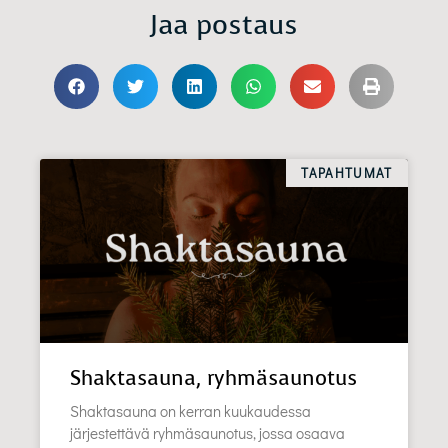
Jaa postaus
TAPAHTUMAT
Shaktasauna, ryhmäsaunotus
Shaktasauna on kerran kuukaudessa
järjestettävä ryhmäsaunotus, jossa osaava