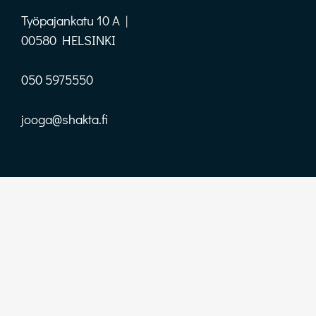
Työpajankatu 10 A |
00580 HELSINKI
050 5975550
jooga@shakta.fi