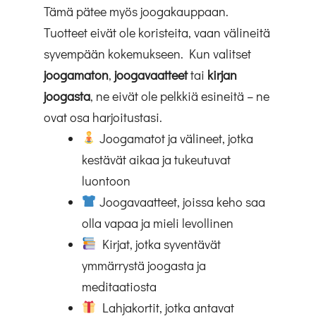
Tämä pätee myös joogakauppaan.
Tuotteet eivät ole koristeita, vaan välineitä
syvempään kokemukseen. Kun valitset
joogamaton
,
joogavaatteet
tai
kirjan
joogasta
, ne eivät ole pelkkiä esineitä – ne
ovat osa harjoitustasi.
Joogamatot ja välineet, jotka
kestävät aikaa ja tukeutuvat
luontoon
Joogavaatteet, joissa keho saa
olla vapaa ja mieli levollinen
Kirjat, jotka syventävät
ymmärrystä joogasta ja
meditaatiosta
Lahjakortit, jotka antavat