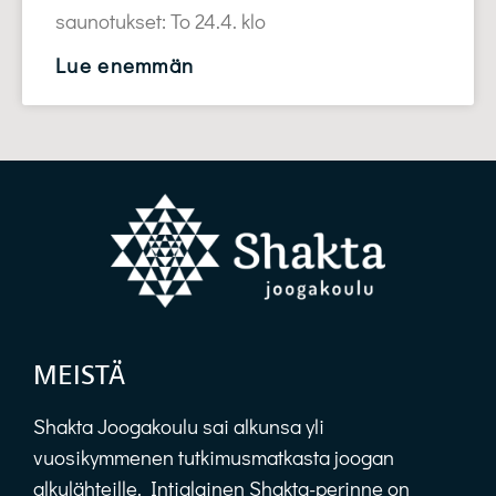
saunotukset: To 24.4. klo
Lue enemmän
MEISTÄ
Shakta Joogakoulu sai alkunsa yli
vuosikymmenen tutkimusmatkasta joogan
alkulähteille. Intialainen Shakta-perinne on