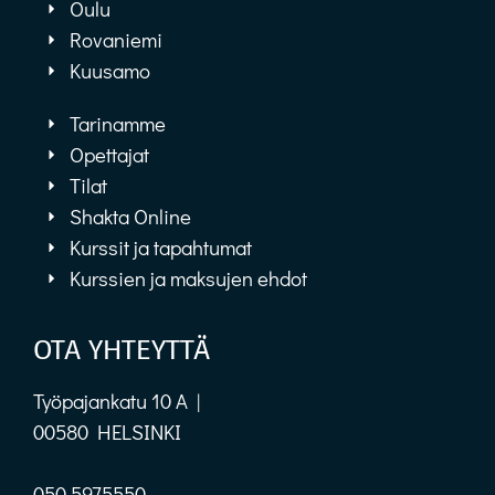
Oulu
Rovaniemi
Kuusamo
Tarinamme
Opettajat
Tilat
Shakta Online
Kurssit ja tapahtumat
Kurssien ja maksujen ehdot
OTA YHTEYTTÄ
Työpajankatu 10 A |
00580 HELSINKI
050 5975550