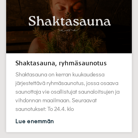
Shaktasauna, ryhmäsaunotus
Shaktasauna on kerran kuukaudessa
järjestettävä ryhmäsaunotus, jossa osaava
saunottaja vie osallistujat saunaloitsujen ja
vihdonnan maailmaan. Seuraavat
saunotukset: To 24.4. klo
Lue enemmän