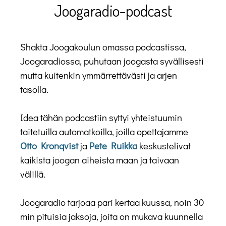
Joogaradio-podcast
Shakta Joogakoulun omassa podcastissa,
Joogaradiossa, puhutaan joogasta syvällisesti
mutta kuitenkin ymmärrettävästi ja arjen
tasolla.
Idea tähän podcastiin syttyi yhteistuumin
taitetuilla automatkoilla, joilla opettajamme
Otto Kronqvist
ja
Pete Ruikka
keskustelivat
kaikista joogan aiheista maan ja taivaan
välillä.
Joogaradio tarjoaa pari kertaa kuussa, noin 30
min pituisia jaksoja, joita on mukava kuunnella