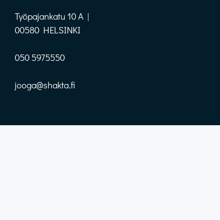
Työpajankatu 10 A |
00580 HELSINKI
050 5975550
jooga@shakta.fi