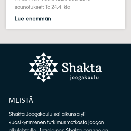
saunotukset: To 24.4. klo
Lue enemmän
MEISTÄ
Shakta Joogakoulu sai alkunsa yli
vuosikymmenen tutkimusmatkasta joogan
alkulähteille. Intialainen Shakta-perinne on