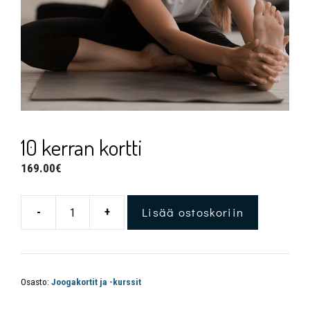
10 kerran kortti
169.00
€
Lisää ostoskoriin
-
+
Osasto:
Joogakortit ja -kurssit