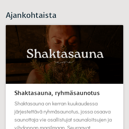
Ajankohtaista
Shaktasauna, ryhmäsaunotus
Shaktasauna on kerran kuukaudessa
järjestettävä ryhmäsaunotus, jossa osaava
saunottaja vie osallistujat saunaloitsujen ja
vihdonnan maailmaan. Seuraavat