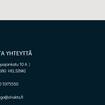
TA YHTEYTTÄ
pajankatu 10 A |
580 HELSINKI
0 5975550
oga@shakta.fi