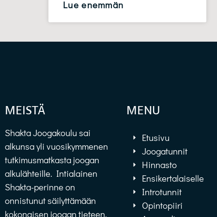
Lue enemmän
MEISTÄ
MENU
Shakta Joogakoulu sai
Etusivu
alkunsa yli vuosikymmenen
Joogatunnit
tutkimusmatkasta joogan
Hinnasto
alkulähteille. Intialainen
Ensikertalaiselle
Shakta-perinne on
Introtunnit
onnistunut säilyttämään
Opintopiiri
kokonaisen joogan tieteen,