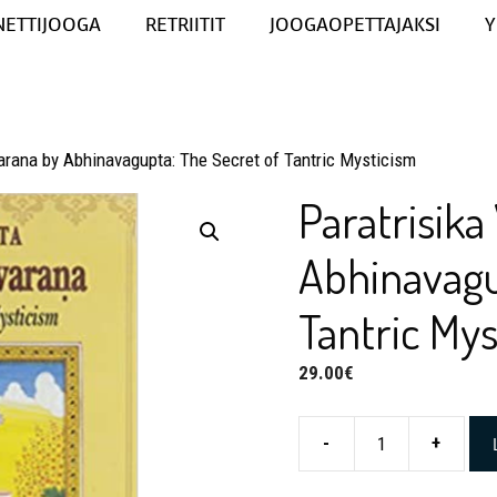
NETTIJOOGA
RETRIITIT
JOOGAOPETTAJAKSI
Y
varana by Abhinavagupta: The Secret of Tantric Mysticism
Paratrisika
Abhinavagu
Tantric Mys
29.00
€
-
+