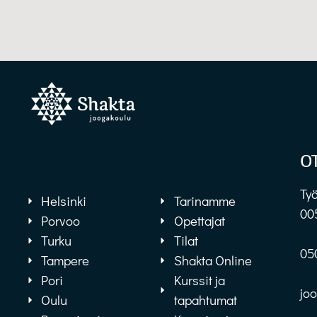
O
Työ
Helsinki
Tarinamme
00
Porvoo
Opettajat
Turku
Tilat
05
Tampere
Shakta Online
Pori
Kurssit ja
jo
Oulu
tapahtumat