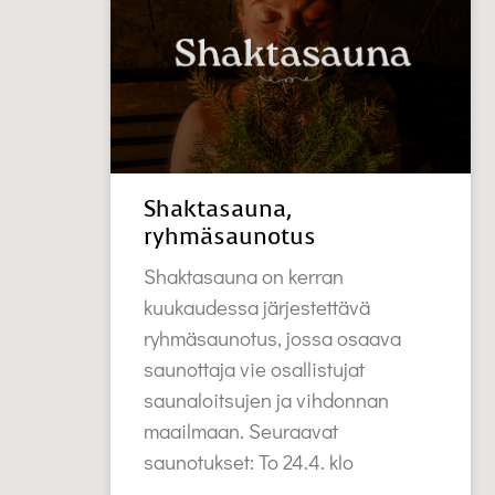
Shaktasauna,
ryhmäsaunotus
Shaktasauna on kerran
kuukaudessa järjestettävä
ryhmäsaunotus, jossa osaava
saunottaja vie osallistujat
saunaloitsujen ja vihdonnan
maailmaan. Seuraavat
saunotukset: To 24.4. klo