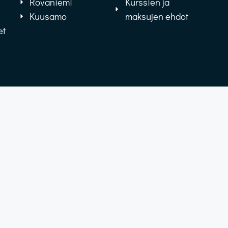
Rovaniemi
Kurssien ja
Kuusamo
maksujen ehdot
et