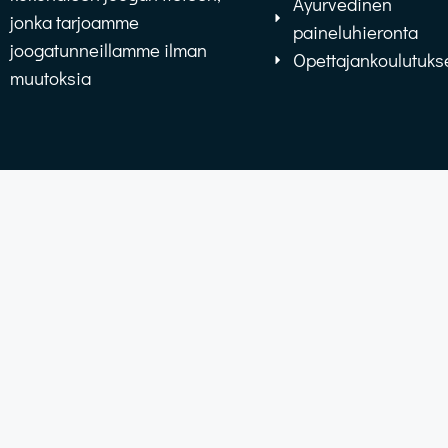
Ayurvedinen
jonka tarjoamme
paineluhieronta
joogatunneillamme ilman
Opettajankoulutuks
muutoksia