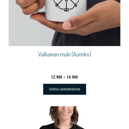
Valkoinen muki (Aurinko)
12.90
€
–
14.90
€
Valitse vaihtoehdoista