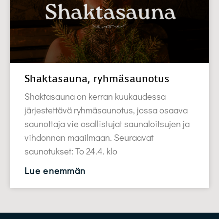
Shaktasauna, ryhmäsaunotus
Shaktasauna on kerran kuukaudessa
järjestettävä ryhmäsaunotus, jossa osaava
saunottaja vie osallistujat saunaloitsujen ja
vihdonnan maailmaan. Seuraavat
saunotukset: To 24.4. klo
Lue enemmän