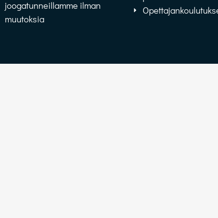
joogatunneillamme ilman
Opettajankoulutuks
muutoksia