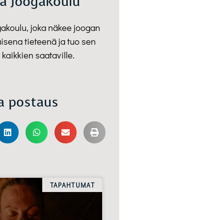
a Joogakoulu
gakoulu, joka näkee joogan
isena tieteenä ja tuo sen
 kaikkien saataville.
a postaus
TAPAHTUMAT