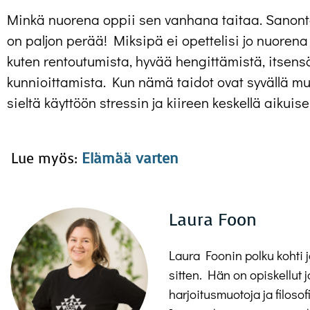
Minkä nuorena oppii sen vanhana taitaa. Sanonta 
on paljon perää! Miksipä ei opettelisi jo nuorena 
kuten rentoutumista, hyvää hengittämistä, itsens
kunnioittamista. Kun nämä taidot ovat syvällä mu
sieltä käyttöön stressin ja kiireen keskellä aikuis
Lue myös:
Elämää varten
Laura Foon
Laura Foonin polku kohti jo
sitten. Hän on opiskellut 
harjoitusmuotoja ja filoso