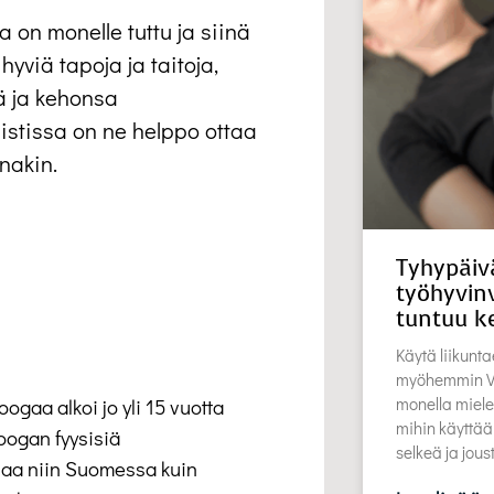
on monelle tuttu ja siinä
hyviä tapoja ja taitoja,
ä ja kehonsa
istissa on ne helppo ottaa
enakin.
Tyhypäiv
työhyvinv
tuntuu k
Käytä liikunta
myöhemmin Vu
monella miele
ogaa alkoi jo yli 15 vuotta
mihin käyttää
joogan fyysisiä
selkeä ja jou
fiaa niin Suomessa kuin