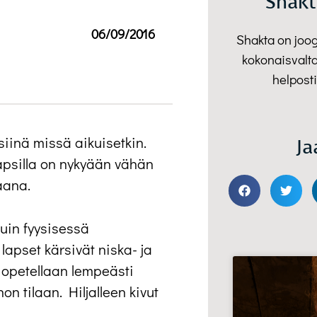
Shakt
06/09/2016
Shakta on joo
kokonaisvalta
helposti
iinä missä aikuisetkin.
Ja
lapsilla on nykyään vähän
aana.
kuin fyysisessä
 lapset kärsivät niska- ja
 opetellaan lempeästi
n tilaan. Hiljalleen kivut