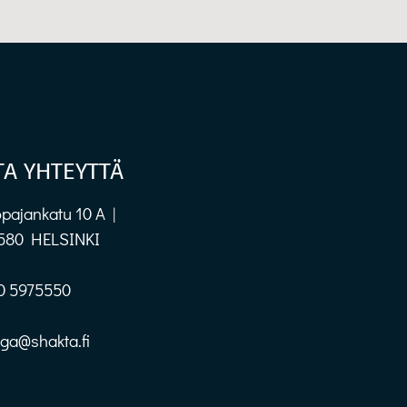
TA YHTEYTTÄ
pajankatu 10 A |
580 HELSINKI
0 5975550
oga@shakta.fi