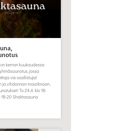
una,
unotus
on kerran kuukaudessa
 ryhmäsaunotus, jossa
aja vie osallistujat
en ja vihdonnan maailmaan.
notukset: To 24.4. klo 18-
lo 18-20 Shaktasauna