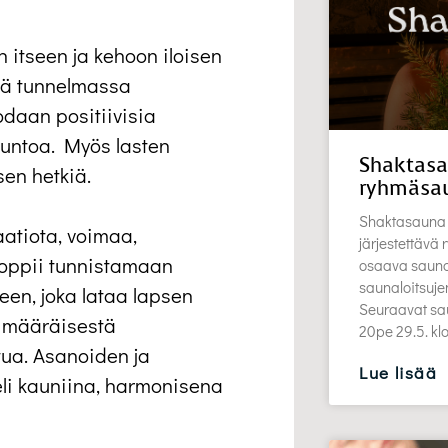
itseen ja kehoon iloisen
sä tunnelmassa
odaan positiivisia
tuntoa. Myös lasten
Shaktasa
en hetkiä.
ryhmäsa
Shaktasauna 
aatiota, voimaa,
järjestettävä
ä oppii tunnistamaan
osaava saunott
saunaloitsuj
een, joka lataa lapsen
Seuraavat sau
limääräisestä
20pe 29.5. k
tua. Asanoiden ja
Lue lisää
li kauniina, harmonisena