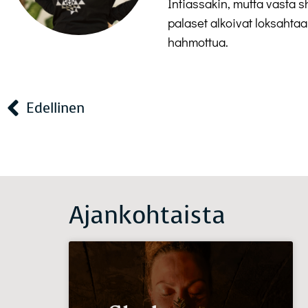
Intiassakin, mutta vasta 
palaset alkoivat loksahta
hahmottua.
Edellinen
Ajankohtaista