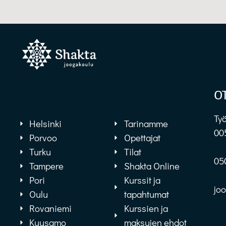
O
Työ
Helsinki
Tarinamme
00
Porvoo
Opettajat
Turku
Tilat
05
Tampere
Shakta Online
Pori
Kurssit ja
jo
Oulu
tapahtumat
Rovaniemi
Kurssien ja
Kuusamo
maksujen ehdot