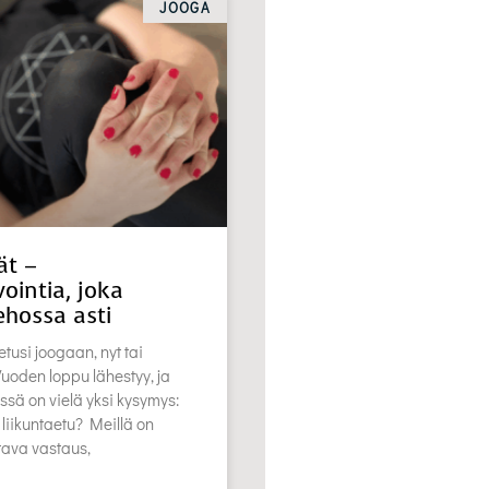
JOOGA
ät –
ointia, joka
ehossa asti
etusi joogaan, nyt tai
oden loppu lähestyy, ja
ssä on vielä yksi kysymys:
 liikuntaetu? Meillä on
stava vastaus,