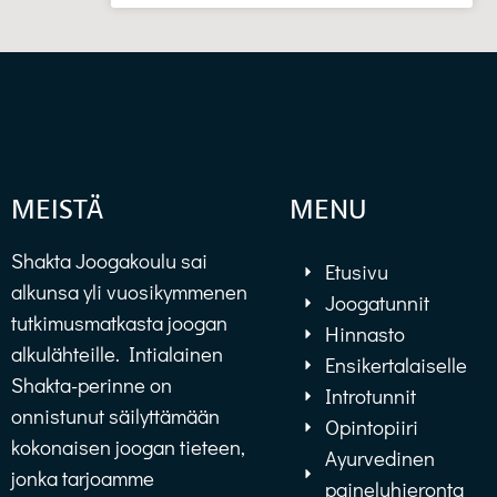
MEISTÄ
MENU
Shakta Joogakoulu sai
Etusivu
alkunsa yli vuosikymmenen
Joogatunnit
tutkimusmatkasta joogan
Hinnasto
alkulähteille. Intialainen
Ensikertalaiselle
Shakta-perinne on
Introtunnit
onnistunut säilyttämään
Opintopiiri
kokonaisen joogan tieteen,
Ayurvedinen
jonka tarjoamme
paineluhieronta