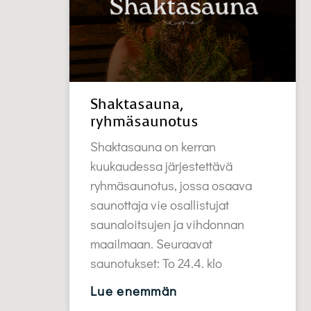
Shaktasauna,
ryhmäsaunotus
Shaktasauna on kerran
kuukaudessa järjestettävä
ryhmäsaunotus, jossa osaava
saunottaja vie osallistujat
saunaloitsujen ja vihdonnan
maailmaan. Seuraavat
saunotukset: To 24.4. klo
Lue enemmän