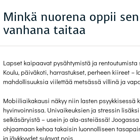
Minkä nuorena oppii sen
vanhana taitaa
Lapset kaipaavat pysähtymistä ja rentoutumista s
Koulu, päiväkoti, harrastukset, perheen kiireet – 
mahdollisuuksia viilettää metsässä villinä ja vap
Mobiiliaikakausi näkyy niin lasten psyykkisessä 
hyvinvoinnissa. Univaikeuksien ja stressin lisäksi
selkäsäryistä – usein jo ala-asteiässä! Joogassa
ohjaamaan kehoa takaisin luonnolliseen tasapaino
ja jäykkyydet sulavat pois.