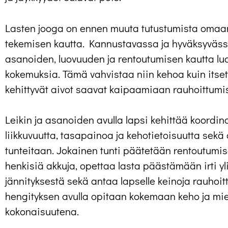
Lasten jooga on ennen muuta tutustumista omaan 
tekemisen kautta. Kannustavassa ja hyväksyväs
asanoiden, luovuuden ja rentoutumisen kautta lu
kokemuksia. Tämä vahvistaa niin kehoa kuin itse
kehittyvät aivot saavat kaipaamiaan rauhoittumis
Leikin ja asanoiden avulla lapsi kehittää koordin
liikkuvuutta, tasapainoa ja kehotietoisuutta sek
tunteitaan. Jokainen tunti päätetään rentoutumis
henkisiä akkuja, opettaa lasta päästämään irti y
jännityksestä sekä antaa lapselle keinoja rauhoit
hengityksen avulla opitaan kokemaan keho ja mie
kokonaisuutena.