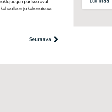
Lue lisää
shaktajoogan parissa ovat
a kohdalleen ja kokonaisuus
Seuraava