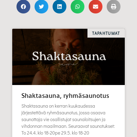
TAPAHTUMAT
Shaktasauna, ryhmäsaunotus
Shaktasauna on kerran kuukaudessa
järjestettävä ryhmäsaunotus, jossa osaava
saunottaja vie osallistujat saunaloitsujen ja
vihdonnan maailmaan. Seuraavat saunotukset:
To 24.4. klo 18-20pe 29.5. klo 18-20