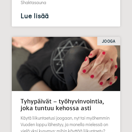
Shaktasauna
Lue lisää
JOOGA
Tyhypäivät – työhyvinvointia,
joka tuntuu kehossa asti
Käytä liikuntaetusi joogaan, nyt tai myöhemmin
Vuoden loppu lähestyy, ja monella mielessä on
vielä yksi kysymys: mihin käyttää liikuntaetu?