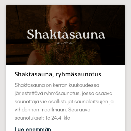
Shaktasauna, ryhmäsaunotus
Shaktasauna on kerran kuukaudessa
järjestettävä ryhmäsaunotus, jossa osaava
saunottaja vie osallistujat saunaloitsujen ja
vihdonnan maailmaan. Seuraavat
saunotukset: To 24.4. klo
Lue enemmän