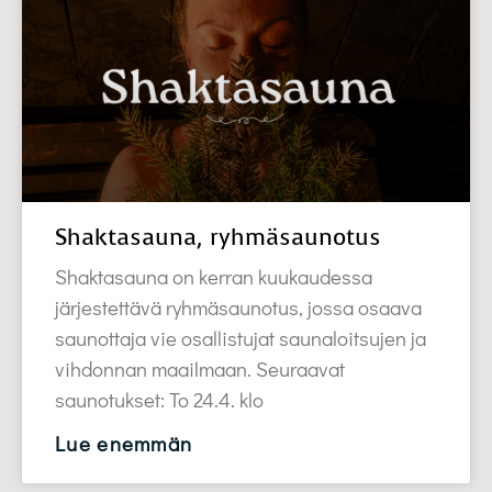
Shaktasauna, ryhmäsaunotus
Shaktasauna on kerran kuukaudessa
järjestettävä ryhmäsaunotus, jossa osaava
saunottaja vie osallistujat saunaloitsujen ja
vihdonnan maailmaan. Seuraavat
saunotukset: To 24.4. klo
Lue enemmän