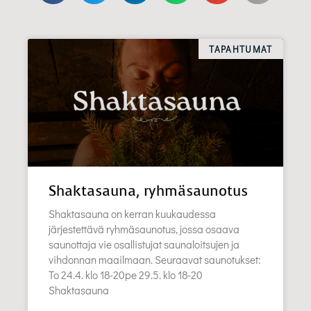
TAPAHTUMAT
Shaktasauna, ryhmäsaunotus
Shaktasauna on kerran kuukaudessa
järjestettävä ryhmäsaunotus, jossa osaava
saunottaja vie osallistujat saunaloitsujen ja
vihdonnan maailmaan. Seuraavat saunotukset:
To 24.4. klo 18-20pe 29.5. klo 18-20
Shaktasauna