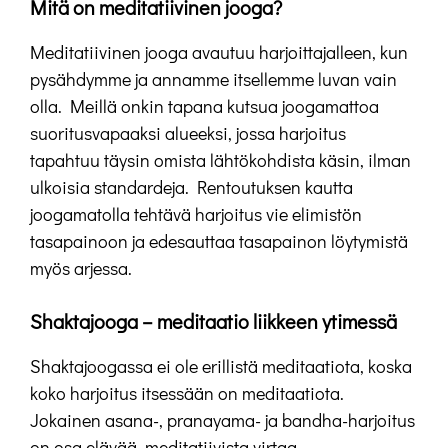
Mitä on meditatiivinen jooga?
Meditatiivinen jooga avautuu harjoittajalleen, kun
pysähdymme ja annamme itsellemme luvan vain
olla. Meillä onkin tapana kutsua joogamattoa
suoritusvapaaksi alueeksi, jossa harjoitus
tapahtuu täysin omista lähtökohdista käsin, ilman
ulkoisia standardeja. Rentoutuksen kautta
joogamatolla tehtävä harjoitus vie elimistön
tasapainoon ja edesauttaa tasapainon löytymistä
myös arjessa.
Shaktajooga – meditaatio liikkeen ytimessä
Shaktajoogassa ei ole erillistä meditaatiota, koska
koko harjoitus itsessään on meditaatiota.
Jokainen asana-, pranayama- ja bandha-harjoitus
on osa elävää, meditatiivista virtaa.