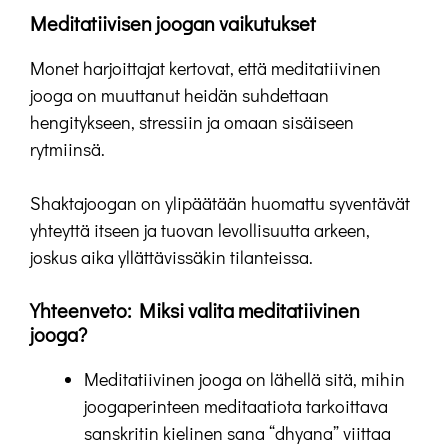
Meditatiivisen joogan vaikutukset
Monet harjoittajat kertovat, että meditatiivinen
jooga on muuttanut heidän suhdettaan
hengitykseen, stressiin ja omaan sisäiseen
rytmiinsä.
Shaktajoogan on ylipäätään huomattu syventävät
yhteyttä itseen ja tuovan levollisuutta arkeen,
joskus aika yllättävissäkin tilanteissa.
Yhteenveto: Miksi valita meditatiivinen
jooga?
Meditatiivinen jooga on lähellä sitä, mihin
joogaperinteen meditaatiota tarkoittava
sanskritin kielinen sana “dhyana” viittaa