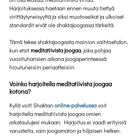
Harjoituksessa haetaan ennen muuta tiettyä
virittäytyneisyyttä ja siksi muotoseikat ja ulkoiset
standardit eivät ole shaktajoogassa tärkeitä.
Tämä tekee shaktajoogasta mainion vaihtoehdon,
kun etsit
meditatiivista joogaa
, joka pohjaa
vuosituhansien aikana joogaperinteessä
hioutuneisiin periaatteisiin.
Voinko harjoitella meditatiivista joogaa
kotona?
Kyllä voit! Shaktan
online-palvelussa
voit
harjoitella meditatiivista joogaa omien
aikataulujesi mukaan. Harjoitus ei vaadi erityisiä
varusteita, vain joogamaton ja hiljaisen hetken.