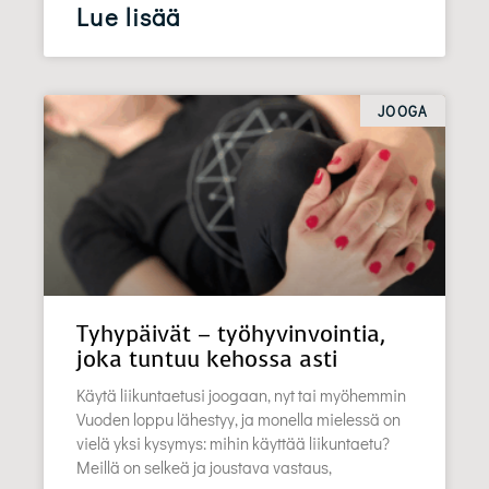
Lue lisää
JOOGA
Tyhypäivät – työhyvinvointia,
joka tuntuu kehossa asti
Käytä liikuntaetusi joogaan, nyt tai myöhemmin
Vuoden loppu lähestyy, ja monella mielessä on
vielä yksi kysymys: mihin käyttää liikuntaetu?
Meillä on selkeä ja joustava vastaus,