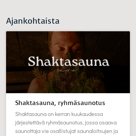
Ajankohtaista
Shaktasauna, ryhmäsaunotus
Shaktasauna on kerran kuukaudessa
järjestettävä ryhmäsaunotus, jossa osaava
saunottaja vie osallistujat saunaloitsujen ja