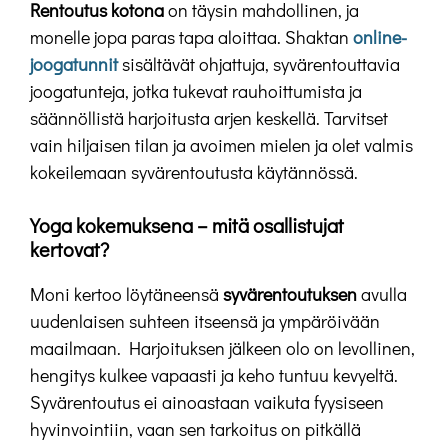
Rentoutus kotona
on täysin mahdollinen, ja
monelle jopa paras tapa aloittaa. Shaktan
online-
joogatunnit
sisältävät ohjattuja, syvärentouttavia
joogatunteja, jotka tukevat rauhoittumista ja
säännöllistä harjoitusta arjen keskellä. Tarvitset
vain hiljaisen tilan ja avoimen mielen ja olet valmis
kokeilemaan syvärentoutusta käytännössä.
Yoga kokemuksena – mitä osallistujat
kertovat?
Moni kertoo löytäneensä
syvärentoutuksen
avulla
uudenlaisen suhteen itseensä ja ympäröivään
maailmaan. Harjoituksen jälkeen olo on levollinen,
hengitys kulkee vapaasti ja keho tuntuu kevyeltä.
Syvärentoutus ei ainoastaan vaikuta fyysiseen
hyvinvointiin, vaan sen tarkoitus on pitkällä