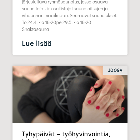
järjestettävä ryhmäsaunotus, jossa osaava
saunottaja vie osallistujat saunaloitsujen ja
vihdonnan maailmaan. Seuraavat saunotukset:
To 24.4. klo 18-20pe 29.5. klo 18-20
Shaktasauna
Lue lisää
JOOGA
Tyhypäivät – työhyvinvointia,