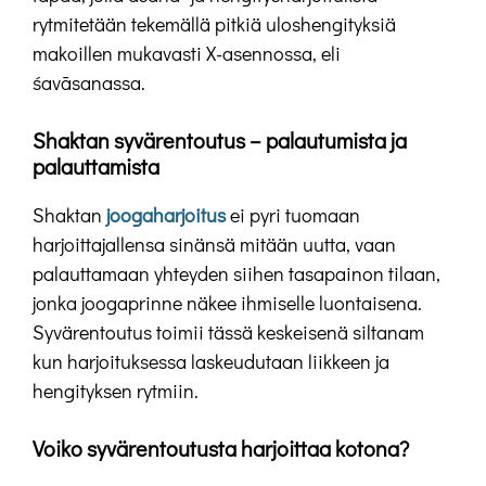
rytmitetään tekemällä pitkiä uloshengityksiä
makoillen mukavasti X-asennossa, eli
śavāsanassa.
Shaktan syvärentoutus – palautumista ja
palauttamista
Shaktan
joogaharjoitus
ei pyri tuomaan
harjoittajallensa sinänsä mitään uutta, vaan
palauttamaan yhteyden siihen tasapainon tilaan,
jonka joogaprinne näkee ihmiselle luontaisena.
Syvärentoutus toimii tässä keskeisenä siltanam
kun harjoituksessa laskeudutaan liikkeen ja
hengityksen rytmiin.
Voiko syvärentoutusta harjoittaa kotona?