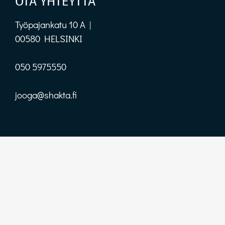
OTA YHTEYTTÄ
Työpajankatu 10 A |
00580 HELSINKI
050 5975550
jooga@shakta.fi