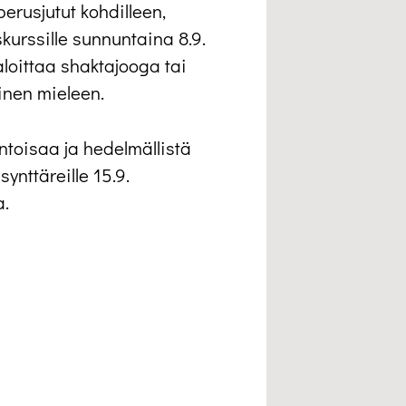
perusjutut kohdilleen,
urssille sunnuntaina 8.9.
aloittaa shaktajooga tai
inen mieleen.
antoisaa ja hedelmällistä
ynttäreille 15.9.
a.