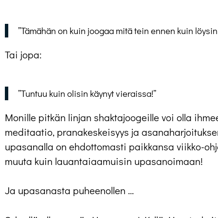
”Tämähän on kuin joogaa mitä tein ennen kuin löysin
Tai jopa:
”Tuntuu kuin olisin käynyt vieraissa!”
Monille pitkän linjan shaktajoogeille voi olla ihme
meditaatio, pranakeskeisyys ja asanaharjoitukse
upasanalla on ehdottomasti paikkansa viikko-oh
muuta kuin lauantaiaamuisin upasanoimaan!
Ja upasanasta puheenollen …