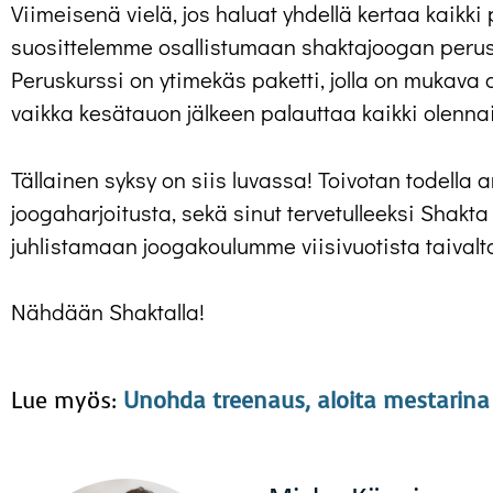
Viimeisenä vielä, jos haluat yhdellä kertaa kaikki 
suosittelemme osallistumaan shaktajoogan perusk
Peruskurssi on ytimekäs paketti, jolla on mukava 
vaikka kesätauon jälkeen palauttaa kaikki olenna
Tällainen syksy on siis luvassa! Toivotan todella 
joogaharjoitusta, sekä sinut tervetulleeksi Shakta s
juhlistamaan joogakoulumme viisivuotista taivalt
Nähdään Shaktalla!
Lue myös:
Unohda treenaus, aloita mestarina