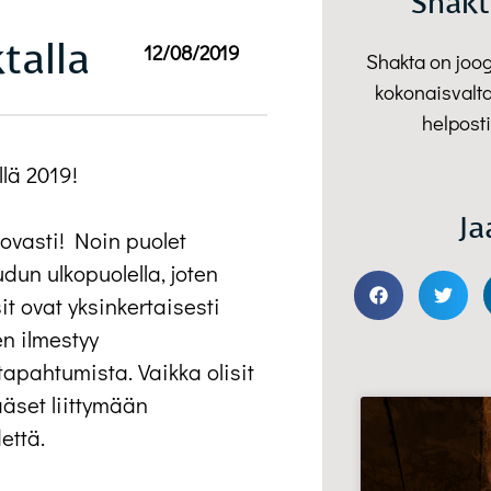
Shakt
talla
12/08/2019
Shakta on joo
kokonaisvalta
helposti
lä 2019!
Ja
kovasti! Noin puolet
un ulkopuolella, joten
it ovat yksinkertaisesti
en ilmestyy
apahtumista. Vaikka olisit
ääset liittymään
että.