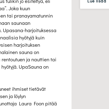
tulikin jo esiteltyä, eli
Lue lisää
aa”. Joka kuun
sen tai pranayamatunnin
anaan saunaan
tä. Upasana-harjoituksessa
naalisia hyötyjä kuin
ysisen harjoituksen
omalainen sauna on
rentoutuen ja nauttien tai
n hyötyjä. UpaSauna on
tuneet ihmiset tietävät
sen ja löylyn
aunottaja Laura Foon pitää