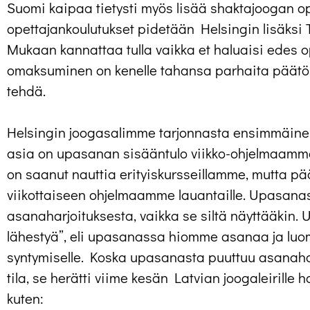
Suomi kaipaa tietysti myös lisää shaktajoogan op
opettajankoulutukset pidetään Helsingin lisäksi 
Mukaan kannattaa tulla vaikka et haluaisi edes o
omaksuminen on kenelle tahansa parhaita päätök
tehdä.
Helsingin joogasalimme tarjonnasta ensimmäine
asia on upasanan sisääntulo viikko-ohjelmaam
on saanut nauttia erityiskursseillamme, mutta p
viikottaiseen ohjelmaamme lauantaille. Upasanas
asanaharjoituksesta, vaikka se siltä näyttääkin. U
lähestyä”, eli upasanassa hiomme asanaa ja lu
syntymiselle. Koska upasanasta puuttuu asanaha
tila, se herätti viime kesän Latvian joogaleirille
kuten: