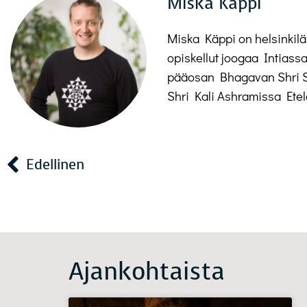
Miska Käppi
Miska Käppi on helsinkil
opiskellut joogaa Intiassa
pääosan Bhagavan Shri 
Shri Kali Ashramissa Etel
Edellinen
Ajankohtaista