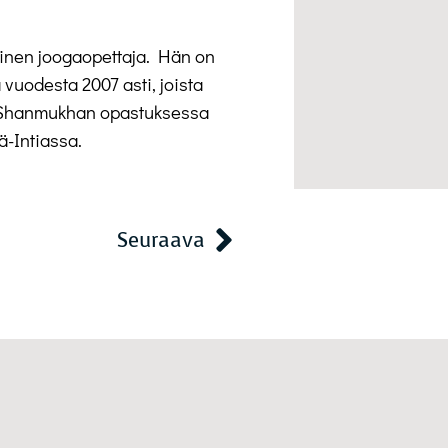
äinen joogaopettaja. Hän on
 vuodesta 2007 asti, joista
Shanmukhan opastuksessa
ä-Intiassa.
Seuraava