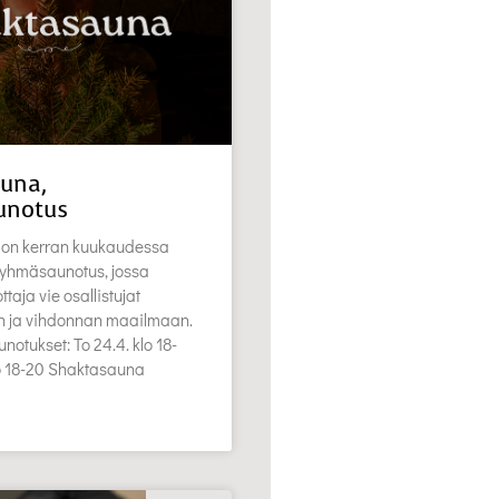
una,
unotus
on kerran kuukaudessa
 ryhmäsaunotus, jossa
aja vie osallistujat
en ja vihdonnan maailmaan.
notukset: To 24.4. klo 18-
lo 18-20 Shaktasauna