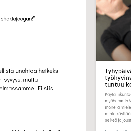
 shaktajoogan!”
ellistä unohtaa hetkeksi
Tyhypäiv
työhyvinv
n syvyys, mutta
tuntuu k
jelmassamme. Ei siis
Käytä liikunta
myöhemmin Vu
monella miele
mihin käyttää
selkeä ja jou