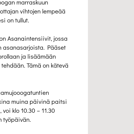
joogan marraskuun
ottajan vihtojen lempeää
i on tullut.
on Asanaintensiivit, jossa
n asanasarjoista. Pääset
rollaan ja lisäämään
en tehdään. Tämä on kätevä
 aamujooogatuntien
ina muina päivinä paitsi
 voi klo 10.30 – 11.30
n työpäivän.