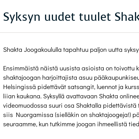
Syksyn uudet tuulet Shak
Shakta Joogakoululla tapahtuu paljon uutta syksyl
Ensimmäistä näistä uusista asioista on toivottu 
shaktajoogan harjoittajista asuu pääkaupunkiseud
Helsingissä pidettävät satsangit, luennot ja kurss
liian kaukana. Syksyllä avattavaan Shakta online
videomuodossa suuri osa Shaktalla pidettävistä t
siis Nuorgamissa (sielläkin on shaktajoogeja!) p
seuraamme, kun tutkimme joogan ihmeellistä tied