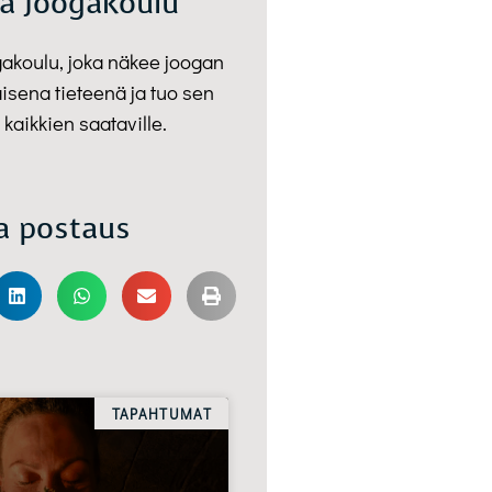
a Joogakoulu
gakoulu, joka näkee joogan
isena tieteenä ja tuo sen
 kaikkien saataville.
a postaus
TAPAHTUMAT