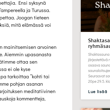
ettajia. Ensi syksynä
Tampereella ja Turussa.
pettaa. Joogan tieteen
siä, mitä elämässä voi
Shaktasa
ryhmäsa
n mainitsemisen arvoinen
me. Aiemmin upasanasta
Shaktasauna 
järjestettävä
äätimme ottaa sen
osaava saunott
sa ei ole kyse
saunaloitsuj
pa tarkoittaa ”kohti tai
Seuraavat sau
20pe 29.5. k
omme pohjan asanan
rjoituksen meditatiivinen
Lue lisää
 hauskoja kommentteja,