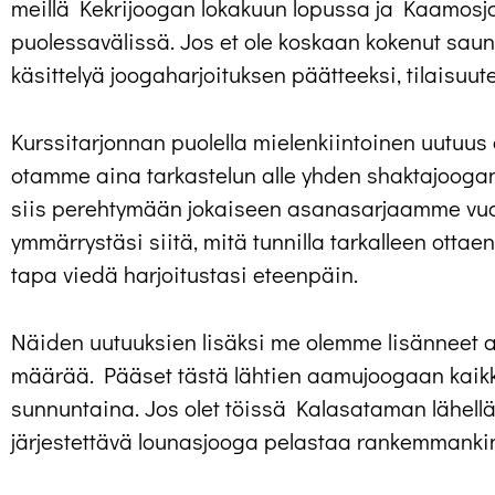
meillä Kekrijoogan lokakuun lopussa ja Kaamos
puolessavälissä. Jos et ole koskaan kokenut saun
käsittelyä joogaharjoituksen päätteeksi, tilaisuutes
Kurssitarjonnan puolella mielenkiintoinen uutuus 
otamme aina tarkastelun alle yhden shaktajooga
siis perehtymään jokaiseen asanasarjaamme vuo
ymmärrystäsi siitä, mitä tunnilla tarkalleen otta
tapa viedä harjoitustasi eteenpäin.
Näiden uutuuksien lisäksi me olemme lisänneet
määrää. Pääset tästä lähtien aamujoogaan kaikk
sunnuntaina. Jos olet töissä Kalasataman lähellä,
järjestettävä lounasjooga pelastaa rankemmanki