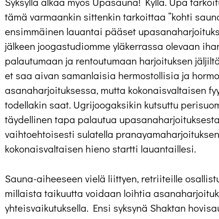
Syksyllä alkaa myös Upasauna! Kyllä. Upa tarkoitus 
tämä varmaankin sittenkin tarkoittaa ”kohti saun
ensimmäinen lauantai pääset upasanaharjoituk
jälkeen joogastudiomme yläkerrassa olevaan ih
palautumaan ja rentoutumaan harjoituksen jäljil
et saa aivan samanlaisia hermostollisia ja hormo
asanaharjoituksessa, mutta kokonaisvaltaisen fy
todellakin saat. Ugrijoogaksikin kutsuttu perisu
täydellinen tapa palautua upasanaharjoituksesta 
vaihtoehtoisesti sulatella pranayamaharjoitukse
kokonaisvaltaisen hieno startti lauantaillesi.
Sauna-aiheeseen vielä liittyen, retriiteille osallis
millaista taikuutta voidaan loihtia asanaharjoituk
yhteisvaikutuksella. Ensi syksynä Shaktan hovis