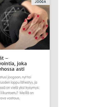
JOOGA
ät –
ointia, joka
ehossa asti
etusi joogaan, nyt tai
oden loppu lähestyy, ja
ssä on vielä yksi kysymys:
 liikuntaetu? Meillä on
stava vastaus,