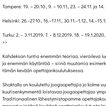
Tampere: 19. – 20.10., 9. – 10.11., 23. – 24.11. ja 14
Helsinki: 26.–27.10., 16.–17.11., 30.11.–1.12., 14.–15
Turku: 2. – 3.11.2019, 7. – 8.12.2019, 18. – 19.1.2020
>>
Kahdeksan tuntia enemmän teoriaa, vieraileva lu
ja enemmän käytäntöä – siinä muutamia esimerk
tämän kevään opettajankoulutuksessa.
Shaktalla on koulutettu joogaopettajia jo kolme v
kuutisenkymmentä loistavaa joogaopettajaa ymp
Traditionaalinen lähestymistapamme opettajakoul
menestys ja tänä keväänä opettajankoulutusta la