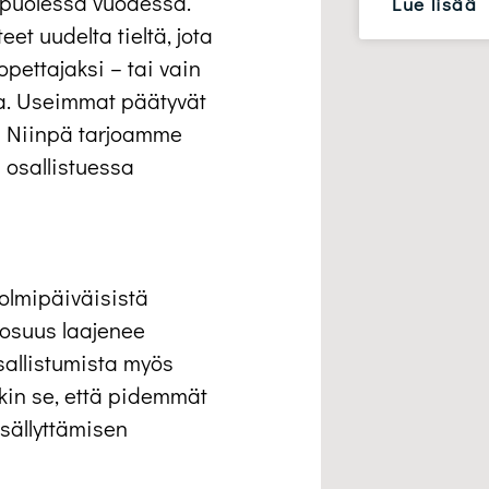
a puolessa vuodessa.
Lue lisää
t uudelta tieltä, jota
opettajaksi – tai vain
sa. Useimmat päätyvät
. Niinpä tarjoamme
n osallistuessa
olmipäiväisistä
aosuus laajenee
allistumista myös
nkin se, että pidemmät
sällyttämisen