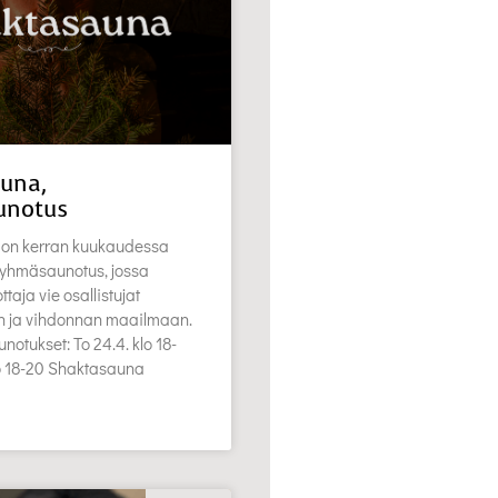
una,
unotus
on kerran kuukaudessa
 ryhmäsaunotus, jossa
aja vie osallistujat
en ja vihdonnan maailmaan.
notukset: To 24.4. klo 18-
lo 18-20 Shaktasauna