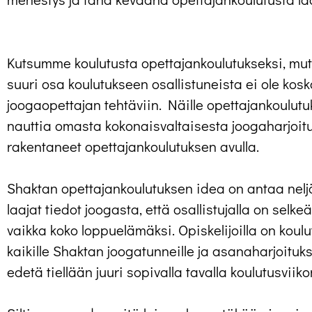
Kutsumme koulutusta opettajankoulutukseksi, mutt
suuri osa koulutukseen osallistuneista ei ole ko
joogaopettajan tehtäviin. Näille opettajankoulutuks
nauttia omasta kokonaisvaltaisesta joogaharjoitu
rakentaneet opettajankoulutuksen avulla.
Shaktan opettajankoulutuksen idea on antaa nelj
laajat tiedot joogasta, että osallistujalla on selk
vaikka koko loppuelämäksi. Opiskelijoilla on kou
kaikille Shaktan joogatunneille ja asanaharjoituk
edetä tiellään juuri sopivalla tavalla koulutusviik