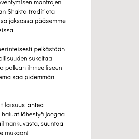
yventymisen mantrojen
han Shakta-traditiota
essa jaksossa pääsemme
eissa.
perinteisesti pelkästään
ollisuuden sukeltaa
a pallean ihmeelliseen
teema saa pidemmän
tilaisuus lähteä
 haluat lähestyä joogaa
ailmankuvasta, suuntaa
hae mukaan!