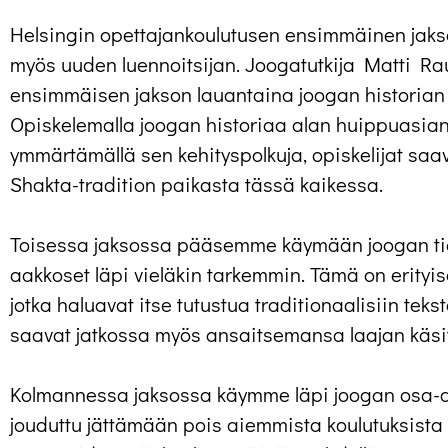
Helsingin opettajankoulutusen ensimmäinen jakso
myös uuden luennoitsijan. Joogatutkija Matti Ra
ensimmäisen jakson lauantaina joogan historian 
Opiskelemalla joogan historiaa alan huippuasiant
ymmärtämällä sen kehityspolkuja, opiskelijat sa
Shakta-tradition paikasta tässä kaikessa.
Toisessa jaksossa pääsemme käymään joogan tie
aakkoset läpi vieläkin tarkemmin. Tämä on erityise
jotka haluavat itse tutustua traditionaalisiin tekst
saavat jatkossa myös ansaitsemansa laajan käsit
Kolmannessa jaksossa käymme läpi joogan osa-a
jouduttu jättämään pois aiemmista koulutuksista 