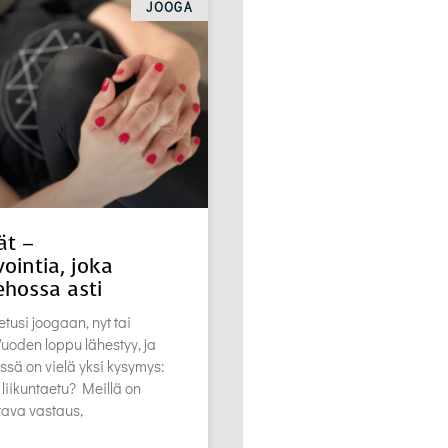
JOOGA
ät –
ointia, joka
ehossa asti
etusi joogaan, nyt tai
oden loppu lähestyy, ja
ssä on vielä yksi kysymys:
 liikuntaetu? Meillä on
stava vastaus,