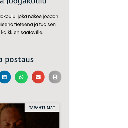
a Joogakoulu
gakoulu, joka näkee joogan
isena tieteenä ja tuo sen
 kaikkien saataville.
a postaus
TAPAHTUMAT