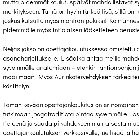
mutta pidemmät koulutuspäivät mahdollistavat s
merkitykseen. Tämä on hyvin tärkeä lisä, sillä on
joskus kutsuttu myös mantran poluksi! Kolmann
pidemmälle myös intialaisen lääketieteen perust
Neljäs jakso on opettajakoulutuksessa omistettu 
asanaharjoitukselle. Lisäaika antaa meille mahd
syvemmälle anatomiaan – etenkin lantionpohjan j
maailmaan. Myös Aurinkotervehdyksen tärkeä 
käsittelyn.
Tämän kevään opettajankoulutus on erinomainen 
tutkimaan joogatraditiota pintaa syvemmälle. Jos
tieteenä ja saada pilkahduksen muinaisesta ma
opettajankoulutuksen verkkosivulle, lue lisää ja 