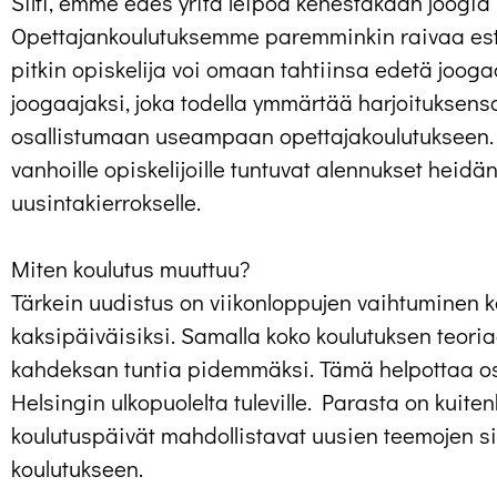
Silti, emme edes yritä leipoa kenestäkään joogi
Opettajankoulutuksemme paremminkin raivaa estee
pitkin opiskelija voi omaan tahtiinsa edetä jooga
joogaajaksi, joka todella ymmärtää harjoituksen
osallistumaan useampaan opettajakoulutukseen
vanhoille opiskelijoille tuntuvat alennukset heidä
uusintakierrokselle.
Miten koulutus muuttuu?
Tärkein uudistus on viikonloppujen vaihtuminen k
kaksipäiväisiksi. Samalla koko koulutuksen teori
kahdeksan tuntia pidemmäksi. Tämä helpottaa os
Helsingin ulkopuolelta tuleville. Parasta on kuite
koulutuspäivät mahdollistavat uusien teemojen si
koulutukseen.