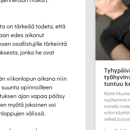
a on tärkeää todeta, että
skaan edes aikonut
en osallistujille tärkeintä
ksesta, jonka he ovat
Tyhypäiv
työhyvinv
än viikonlopun aikana niin
tuntuu k
eä suunta opinnoilleen
Käytä liikunta
lutuksen ajan vapaa pääsy
myöhemmin Vu
sen myötä jokainen voi
monella miele
onloppujen välissä.
mihin käyttää
selkeä ja jou