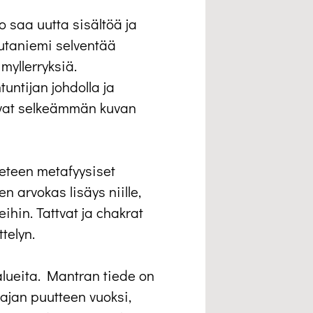
 saa uutta sisältöä ja
utaniemi selventää
myllerryksiä.
untijan johdolla ja
avat selkeämmän kuvan
teen metafyysiset
n arvokas lisäys niille,
eihin. Tattvat ja chakrat
telyn.
lueita. Mantran tiede on
ajan puutteen vuoksi,