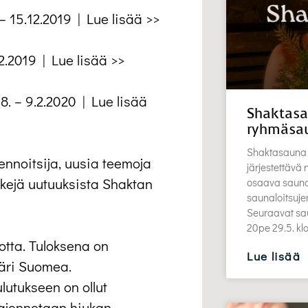
. – 15.12.2019 | Lue lisää >>
.12.2019 | Lue lisää >>
, 8. – 9.2.2020 | Lue lisää
Shaktasa
ryhmäsa
Shaktasauna 
ennoitsija, uusia teemoja
järjestettävä
kejä uutuuksista Shaktan
osaava saunott
saunaloitsuj
Seuraavat sau
20pe 29.5. k
uotta. Tuloksena on
Lue lisää
äri Suomea.
utukseen on ollut
ajennetaan hiukan.