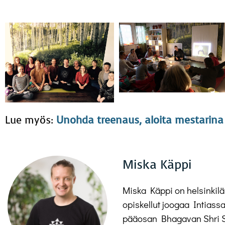
Lue myös:
Unohda treenaus, aloita mestarina
Miska Käppi
Miska Käppi on helsinkil
opiskellut joogaa Intiassa
pääosan Bhagavan Shri 