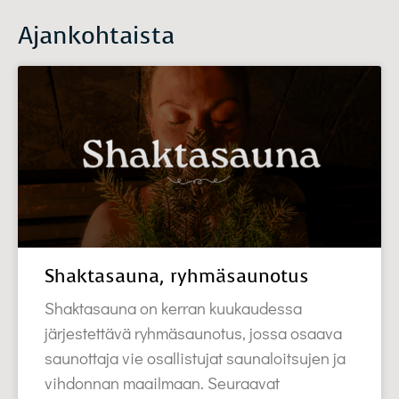
Ajankohtaista
Shaktasauna, ryhmäsaunotus
Shaktasauna on kerran kuukaudessa
järjestettävä ryhmäsaunotus, jossa osaava
saunottaja vie osallistujat saunaloitsujen ja
vihdonnan maailmaan. Seuraavat