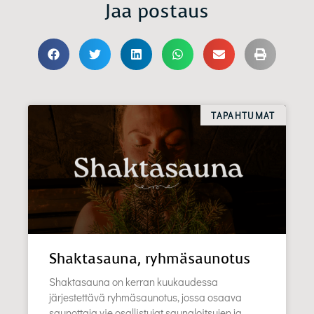
Jaa postaus
TAPAHTUMAT
Shaktasauna, ryhmäsaunotus
Shaktasauna on kerran kuukaudessa
järjestettävä ryhmäsaunotus, jossa osaava
saunottaja vie osallistujat saunaloitsujen ja