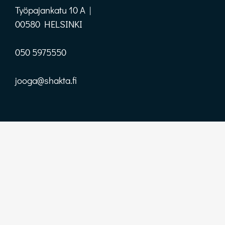
Työpajankatu 10 A |
00580 HELSINKI
050 5975550
jooga@shakta.fi