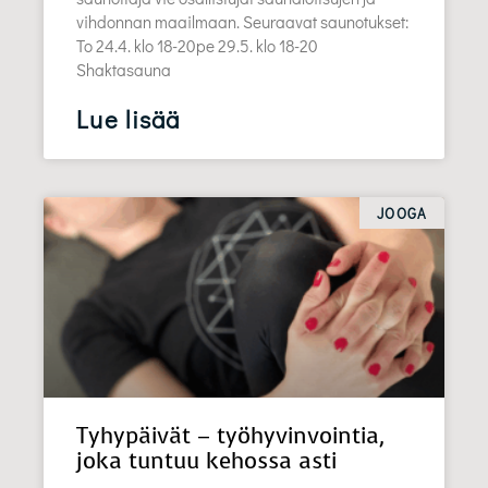
vihdonnan maailmaan. Seuraavat saunotukset:
To 24.4. klo 18-20pe 29.5. klo 18-20
Shaktasauna
Lue lisää
JOOGA
Tyhypäivät – työhyvinvointia,
joka tuntuu kehossa asti