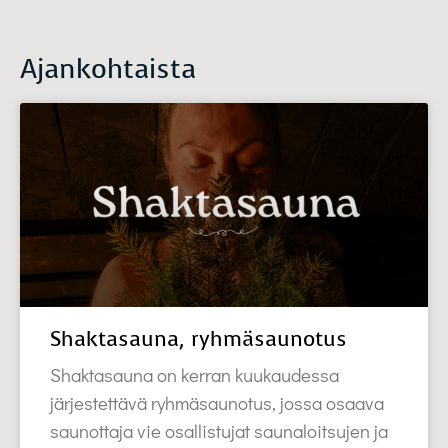
Ajankohtaista
Shaktasauna, ryhmäsaunotus
Shaktasauna on kerran kuukaudessa
järjestettävä ryhmäsaunotus, jossa osaava
saunottaja vie osallistujat saunaloitsujen ja