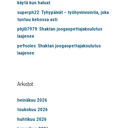
käytä kun haluat
superph22
:
Tyhypäivät – työhyvinvointia, joka
tuntuu kehossa asti
phjili7979
:
Shaktan joogaopettajakoulutus
laajenee
pe9soles
:
Shaktan joogaopettajakoulutus
laajenee
Arkistot
heinäkuu 2026
toukokuu 2026
huhtikuu 2026