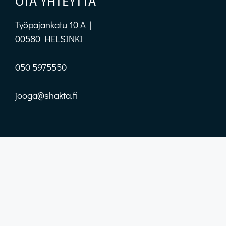
OTA YHTEYTTÄ
Työpajankatu 10 A |
00580 HELSINKI
050 5975550
jooga@shakta.fi