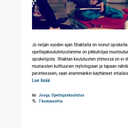
Jo neljän vuoden ajan Shaktalla on voinut opiskell
opettajakoulutetuistamme on pikkuhiljaa muotoutun
opiskelijoita. Shaktan koulutusten ytimessä on ei
muinaisten kulttuurien mytologiaan ja tapaan nähd
perinteeseen, vaan enemmänkin käyttäneet intialai
Lue lisää
Jooga
,
Opettajankoulutus
7 kommenttia