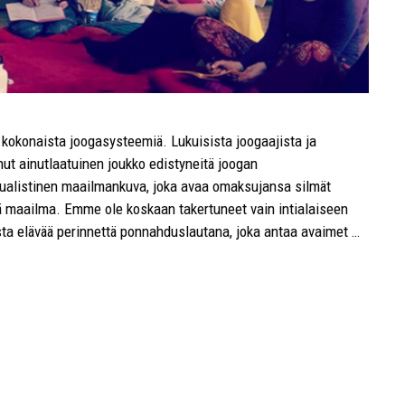
a kokonaista joogasysteemiä. Lukuisista joogaajista ja
ut ainutlaatuinen joukko edistyneitä joogan
-dualistinen maailmankuva, joka avaa omaksujansa silmät
ä maailma. Emme ole koskaan takertuneet vain intialaiseen
sta elävää perinnettä ponnahduslautana, joka antaa avaimet …