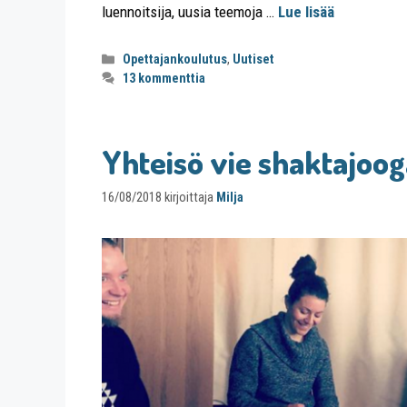
luennoitsija, uusia teemoja …
Lue lisää
Opettajankoulutus
,
Uutiset
13 kommenttia
Yhteisö vie shaktajoog
16/08/2018
kirjoittaja
Milja