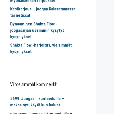
Myöhäiskesän tarjoukset
Kesätarjous – joogaa Kalasatamassa
tai netissä!
Dynaaminen Shakta Flow -
joogasarjan useimmin kysytyt
kysymykset
Shakta Flow -harjoitus, yleisimmät
kysymykset
Viimeisimmät kommentit
5699
:
Joogaa liikuntaeduilla –
maksa nyt, käytä kun haluat
phwinapp
:
Joogaa liikuntaeduilla –