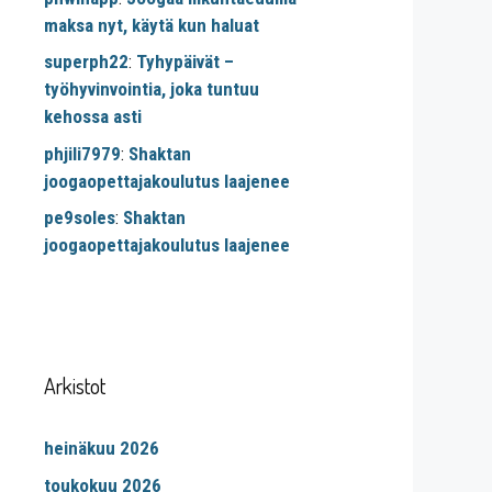
maksa nyt, käytä kun haluat
superph22
:
Tyhypäivät –
työhyvinvointia, joka tuntuu
kehossa asti
phjili7979
:
Shaktan
joogaopettajakoulutus laajenee
pe9soles
:
Shaktan
joogaopettajakoulutus laajenee
Arkistot
heinäkuu 2026
toukokuu 2026