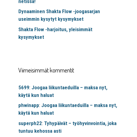
netissä!
Dynaaminen Shakta Flow -joogasarjan
useimmin kysytyt kysymykset
Shakta Flow -harjoitus, yleisimmät
kysymykset
Viimeisimmät kommentit
5699
:
Joogaa liikuntaeduilla – maksa nyt,
käytä kun haluat
phwinapp
:
Joogaa liikuntaeduilla – maksa nyt,
käytä kun haluat
superph22
:
Tyhypäivät – työhyvinvointia, joka
tuntuu kehossa asti