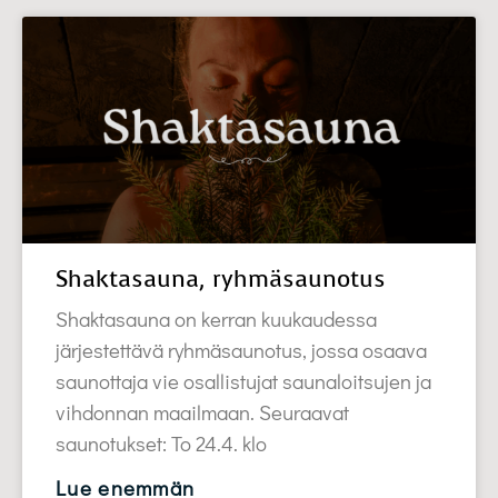
Shaktasauna, ryhmäsaunotus
Shaktasauna on kerran kuukaudessa
järjestettävä ryhmäsaunotus, jossa osaava
saunottaja vie osallistujat saunaloitsujen ja
vihdonnan maailmaan. Seuraavat
saunotukset: To 24.4. klo
Lue enemmän