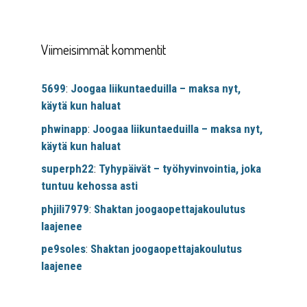
Viimeisimmät kommentit
5699
:
Joogaa liikuntaeduilla – maksa nyt,
käytä kun haluat
phwinapp
:
Joogaa liikuntaeduilla – maksa nyt,
käytä kun haluat
superph22
:
Tyhypäivät – työhyvinvointia, joka
tuntuu kehossa asti
phjili7979
:
Shaktan joogaopettajakoulutus
laajenee
pe9soles
:
Shaktan joogaopettajakoulutus
laajenee