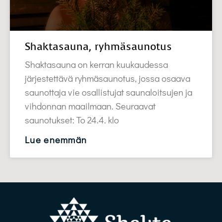
Shaktasauna, ryhmäsaunotus
Shaktasauna on kerran kuukaudessa
järjestettävä ryhmäsaunotus, jossa osaava
saunottaja vie osallistujat saunaloitsujen ja
vihdonnan maailmaan. Seuraavat
saunotukset: To 24.4. klo
Lue enemmän