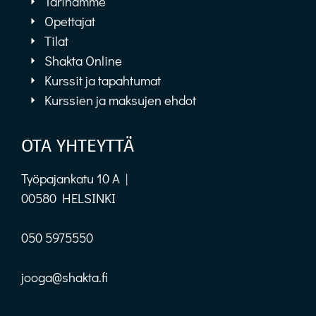
Tarinamme
Opettajat
Tilat
Shakta Online
Kurssit ja tapahtumat
Kurssien ja maksujen ehdot
OTA YHTEYTTÄ
Työpajankatu 10 A |
00580 HELSINKI
050 5975550
jooga@shakta.fi