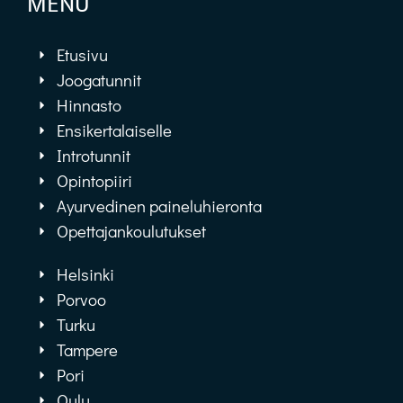
MENU
Etusivu
Joogatunnit
Hinnasto
Ensikertalaiselle
Introtunnit
Opintopiiri
Ayurvedinen paineluhieronta
Opettajankoulutukset
Helsinki
Porvoo
Turku
Tampere
Pori
Oulu