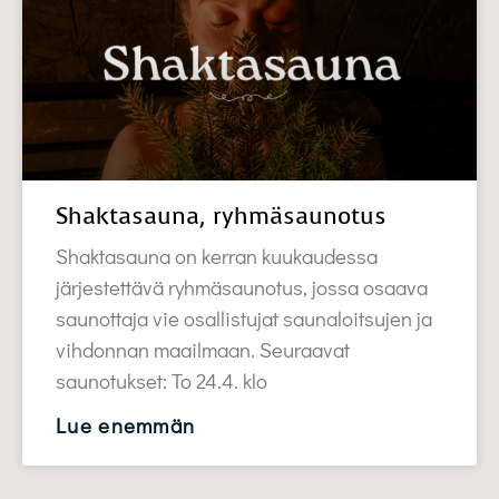
Shaktasauna, ryhmäsaunotus
Shaktasauna on kerran kuukaudessa
järjestettävä ryhmäsaunotus, jossa osaava
saunottaja vie osallistujat saunaloitsujen ja
vihdonnan maailmaan. Seuraavat
saunotukset: To 24.4. klo
Lue enemmän