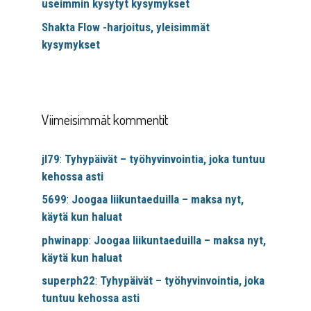
useimmin kysytyt kysymykset
Shakta Flow -harjoitus, yleisimmät
kysymykset
Viimeisimmät kommentit
jl79
:
Tyhypäivät – työhyvinvointia, joka tuntuu
kehossa asti
5699
:
Joogaa liikuntaeduilla – maksa nyt,
käytä kun haluat
phwinapp
:
Joogaa liikuntaeduilla – maksa nyt,
käytä kun haluat
superph22
:
Tyhypäivät – työhyvinvointia, joka
tuntuu kehossa asti