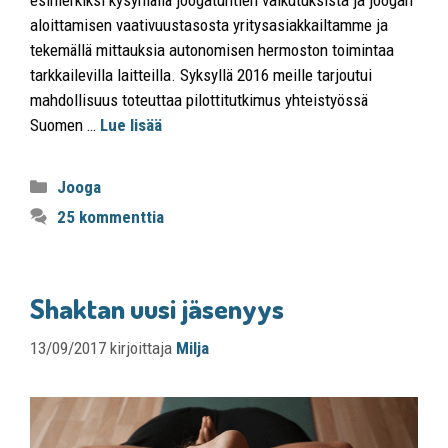
esimerkiksi kysymällä joogatuntien vaikutuksista ja joogan
aloittamisen vaativuustasosta yritysasiakkailtamme ja
tekemällä mittauksia autonomisen hermoston toimintaa
tarkkailevilla laitteilla. Syksyllä 2016 meille tarjoutui
mahdollisuus toteuttaa pilottitutkimus yhteistyössä
Suomen …
Lue lisää
Jooga
25 kommenttia
Shaktan uusi jäsenyys
13/09/2017
kirjoittaja
Milja