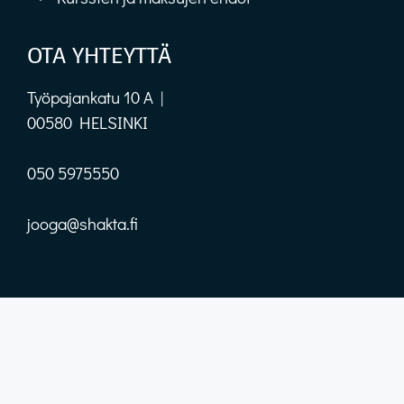
OTA YHTEYTTÄ
Työpajankatu 10 A |
00580 HELSINKI
050 5975550
jooga@shakta.fi