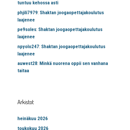
tuntuu kehossa asti
phjili7979
:
Shaktan joogaopettajakoulutus
laajenee
pe9soles
:
Shaktan joogaopettajakoulutus
laajenee
npyolo247
:
Shaktan joogaopettajakoulutus
laajenee
auwest28
:
Minkä nuorena oppii sen vanhana
taitaa
Arkistot
heinäkuu 2026
toukokuu 2026