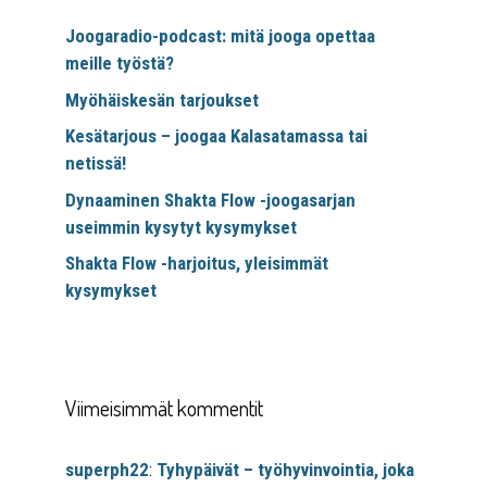
Joogaradio-podcast: mitä jooga opettaa
meille työstä?
Myöhäiskesän tarjoukset
Kesätarjous – joogaa Kalasatamassa tai
netissä!
Dynaaminen Shakta Flow -joogasarjan
useimmin kysytyt kysymykset
Shakta Flow -harjoitus, yleisimmät
kysymykset
Viimeisimmät kommentit
superph22
:
Tyhypäivät – työhyvinvointia, joka