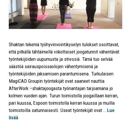
Shaktan tekemä työhyvinvointikyselyn tulokset osoittavat,
että pitkällä tähtäimellä viikottaiset joogatunnit vähentävät
työntekijöiden uupumusta ja stressiä. Tämä tuo selvää
säästöä sairauspoissaolojen vähentymisenä ja
työntekijöiden jaksamisen parantumisena. Turkulaisen
MagiCAD Groupin työntekijät ovat saaneet nauttia
AfterWork –shaktajoogasta työnantajan tarjoamana jo
kolmen vuoden ajan. Turun toimistolla joogaillaan kerran,
pari kuussa, Espoon toimistolla kerran kuussa ja muilla
toimistoilla satunnaisesti. Useat työntekijät ovat …
Lue
lisää