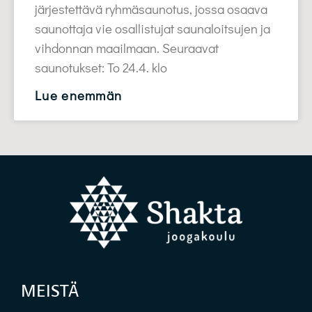
järjestettävä ryhmäsaunotus, jossa osaava
saunottaja vie osallistujat saunaloitsujen ja
vihdonnan maailmaan. Seuraavat
saunotukset: To 24.4. klo
Lue enemmän
MEISTÄ