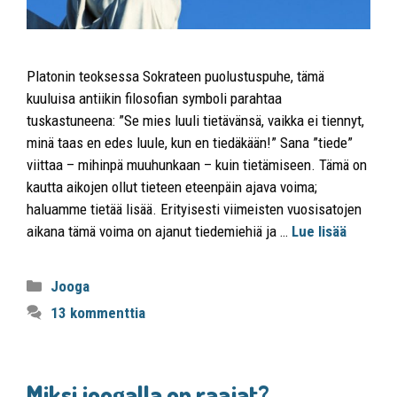
Platonin teoksessa Sokrateen puolustuspuhe, tämä
kuuluisa antiikin filosofian symboli parahtaa
tuskastuneena: ”Se mies luuli tietävänsä, vaikka ei tiennyt,
minä taas en edes luule, kun en tiedäkään!” Sana ”tiede”
viittaa – mihinpä muuhunkaan – kuin tietämiseen. Tämä on
kautta aikojen ollut tieteen eteenpäin ajava voima;
haluamme tietää lisää. Erityisesti viimeisten vuosisatojen
aikana tämä voima on ajanut tiedemiehiä ja …
Lue lisää
Jooga
13 kommenttia
Miksi joogalla on raajat?