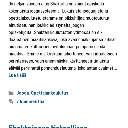
Jo neljän vuoden ajan Shaktalla on voinut opiskella
kokonaista joogasysteemiä. Lukuisista joogaajista ja
opettajakoulutetuistamme on pikkuhiljaa muotoutunut
ainutlaatuinen joukko edistyneitä joogan
opiskelijoita. Shaktan koulutusten ytimessä on ei-
dualistinen maailmankuva, joka avaa omaksujansa silmät
muinaisten kulttuurien mytologiaan ja tapaan nähdä
maailma. Emme ole koskaan takertuneet vain intialaiseen
perinteeseen, vaan enemmänkin käyttäneet intialaista
elävää perinnettä ponnahduslautana, joka antaa avaimet …
Lue lisää
Jooga
,
Opettajankoulutus
7 kommenttia
Shaktajooga tieteellisen