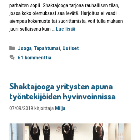
parhaiten sopii. Shaktajooga tarjoaa rauhallisen tilan,
jossa koko olemuksesi saa levätä. Harjoitus ei vaadi
aiempaa kokemusta tai suorittamista, voit tulla mukaan
juuri sellaisena kuin …
Lue lisää
Jooga
,
Tapahtumat
,
Uutiset
61 kommenttia
Shaktajooga yritysten apuna
työntekijöiden hyvinvoinnissa
07/09/2019
kirjoittaja
Milja