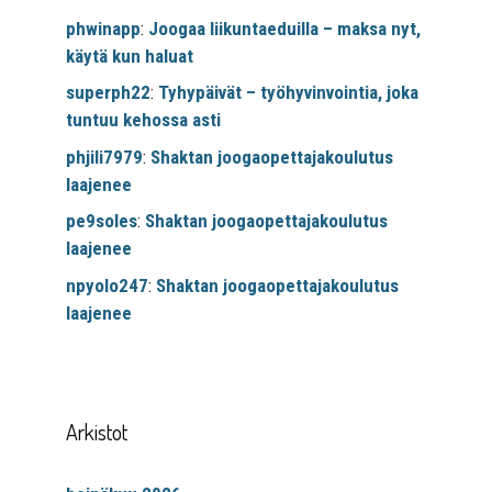
phwinapp
:
Joogaa liikuntaeduilla – maksa nyt,
käytä kun haluat
superph22
:
Tyhypäivät – työhyvinvointia, joka
tuntuu kehossa asti
phjili7979
:
Shaktan joogaopettajakoulutus
laajenee
pe9soles
:
Shaktan joogaopettajakoulutus
laajenee
npyolo247
:
Shaktan joogaopettajakoulutus
laajenee
Arkistot