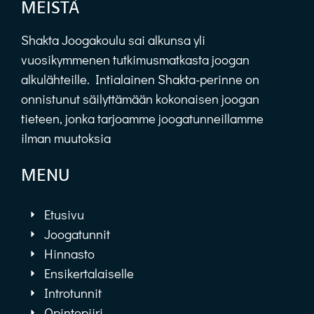
MEISTÄ
Shakta Joogakoulu sai alkunsa yli
vuosikymmenen tutkimusmatkasta joogan
alkulähteille. Intialainen Shakta-perinne on
onnistunut säilyttämään kokonaisen joogan
tieteen, jonka tarjoamme joogatunneillamme
ilman muutoksia
MENU
Etusivu
Joogatunnit
Hinnasto
Ensikertalaiselle
Introtunnit
Opintopiiri