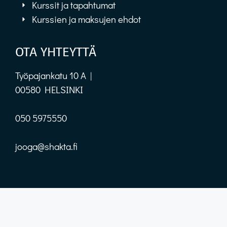
Kurssit ja tapahtumat
Kurssien ja maksujen ehdot
OTA YHTEYTTÄ
Työpajankatu 10 A |
00580 HELSINKI
050 5975550
jooga@shakta.fi