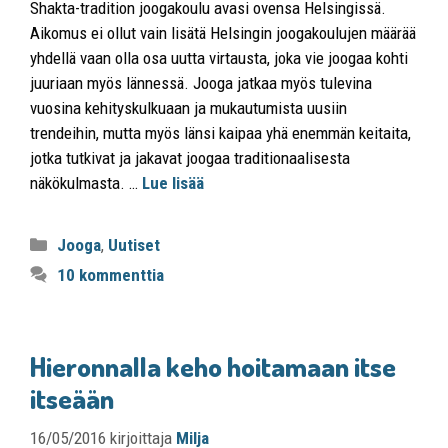
Shakta-tradition joogakoulu avasi ovensa Helsingissä.
Aikomus ei ollut vain lisätä Helsingin joogakoulujen määrää
yhdellä vaan olla osa uutta virtausta, joka vie joogaa kohti
juuriaan myös lännessä. Jooga jatkaa myös tulevina
vuosina kehityskulkuaan ja mukautumista uusiin
trendeihin, mutta myös länsi kaipaa yhä enemmän keitaita,
jotka tutkivat ja jakavat joogaa traditionaalisesta
näkökulmasta. …
Lue lisää
Jooga
,
Uutiset
10 kommenttia
Hieronnalla keho hoitamaan itse
itseään
16/05/2016
kirjoittaja
Milja