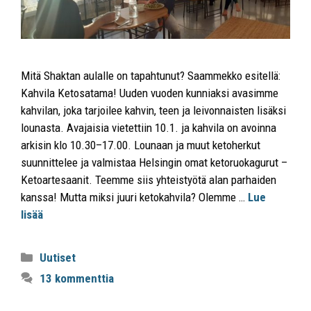
Mitä Shaktan aulalle on tapahtunut? Saammekko esitellä:
Kahvila Ketosatama! Uuden vuoden kunniaksi avasimme
kahvilan, joka tarjoilee kahvin, teen ja leivonnaisten lisäksi
lounasta. Avajaisia vietettiin 10.1. ja kahvila on avoinna
arkisin klo 10.30–17.00. Lounaan ja muut ketoherkut
suunnittelee ja valmistaa Helsingin omat ketoruokagurut –
Ketoartesaanit. Teemme siis yhteistyötä alan parhaiden
kanssa! Mutta miksi juuri ketokahvila? Olemme …
Lue
lisää
Uutiset
13 kommenttia