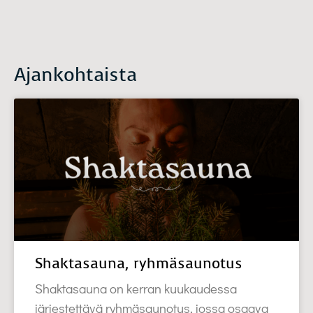
Ajankohtaista
Shaktasauna, ryhmäsaunotus
Shaktasauna on kerran kuukaudessa
järjestettävä ryhmäsaunotus, jossa osaava