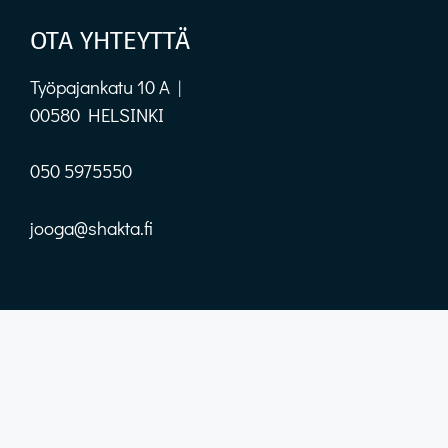
OTA YHTEYTTÄ
Työpajankatu 10 A |
00580 HELSINKI
050 5975550
jooga@shakta.fi