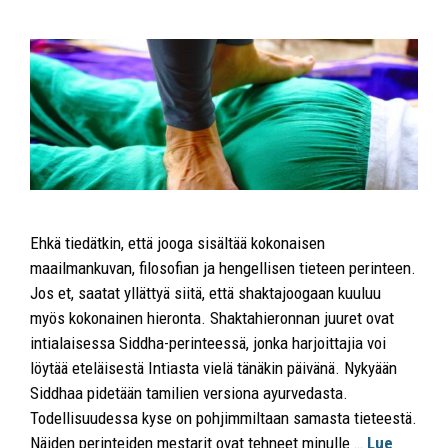
Ehkä tiedätkin, että jooga sisältää kokonaisen
maailmankuvan, filosofian ja hengellisen tieteen perinteen.
Jos et, saatat yllättyä siitä, että shaktajoogaan kuuluu
myös kokonainen hieronta. Shaktahieronnan juuret ovat
intialaisessa Siddha-perinteessä, jonka harjoittajia voi
löytää eteläisestä Intiasta vielä tänäkin päivänä. Nykyään
Siddhaa pidetään tamilien versiona ayurvedasta.
Todellisuudessa kyse on pohjimmiltaan samasta tieteestä.
Näiden perinteiden mestarit ovat tehneet minulle …
Lue