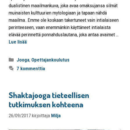
dualistinen maailmankuva, joka avaa omaksujansa silmät
muinaisten kulttuurien mytologiaan ja tapaan nähdä
maailma. Emme ole koskaan takertuneet vain intialaiseen
perinteeseen, vaan enemmänkin käyttäneet intialaista
elävää perinnettä ponnahduslautana, joka antaa avaimet …
Lue lisää
Jooga
,
Opettajankoulutus
7 kommenttia
Shaktajooga tieteellisen
tutkimuksen kohteena
26/09/2017
kirjoittaja
Milja