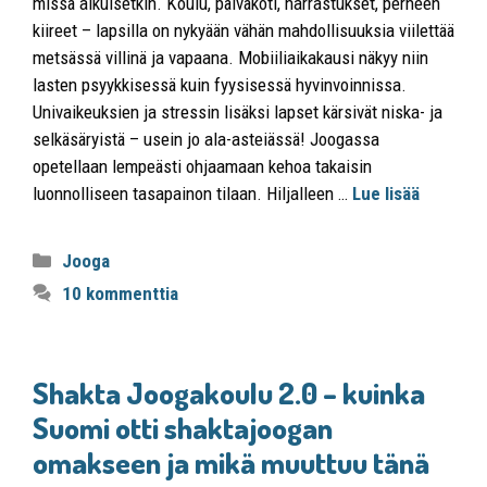
missä aikuisetkin. Koulu, päiväkoti, harrastukset, perheen
kiireet – lapsilla on nykyään vähän mahdollisuuksia viilettää
metsässä villinä ja vapaana. Mobiiliaikakausi näkyy niin
lasten psyykkisessä kuin fyysisessä hyvinvoinnissa.
Univaikeuksien ja stressin lisäksi lapset kärsivät niska- ja
selkäsäryistä – usein jo ala-asteiässä! Joogassa
opetellaan lempeästi ohjaamaan kehoa takaisin
luonnolliseen tasapainon tilaan. Hiljalleen …
Lue lisää
Jooga
10 kommenttia
Shakta Joogakoulu 2.0 – kuinka
Suomi otti shaktajoogan
omakseen ja mikä muuttuu tänä