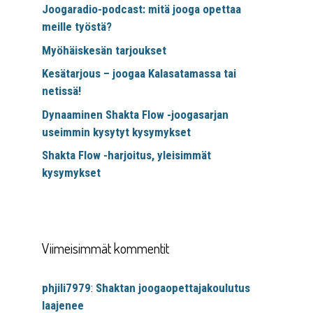
Joogaradio-podcast: mitä jooga opettaa
meille työstä?
Myöhäiskesän tarjoukset
Kesätarjous – joogaa Kalasatamassa tai
netissä!
Dynaaminen Shakta Flow -joogasarjan
useimmin kysytyt kysymykset
Shakta Flow -harjoitus, yleisimmät
kysymykset
Viimeisimmät kommentit
phjili7979
:
Shaktan joogaopettajakoulutus
laajenee