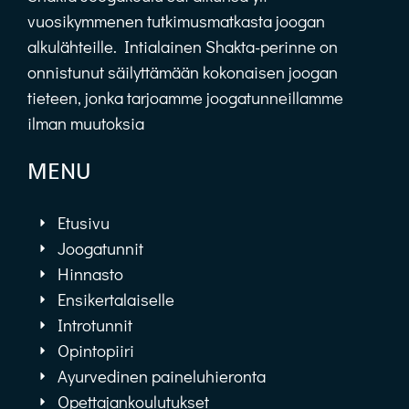
vuosikymmenen tutkimusmatkasta joogan
alkulähteille. Intialainen Shakta-perinne on
onnistunut säilyttämään kokonaisen joogan
tieteen, jonka tarjoamme joogatunneillamme
ilman muutoksia
MENU
Etusivu
Joogatunnit
Hinnasto
Ensikertalaiselle
Introtunnit
Opintopiiri
Ayurvedinen paineluhieronta
Opettajankoulutukset