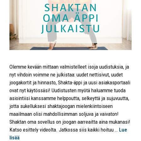
Olemme kevään mittaan valmistelleet isoja uudistuksia, ja
nyt vihdoin voimme ne julkistaa: uudet nettisivut, uudet
joogakortit ja hinnasto, Shakta-äppi ja uusi asiakasportaali
ovat nyt käytössäsi! Uudistusten myötä haluamme tuoda
asiointiisi kanssamme helppoutta, selkeyttä ja sujuvuutta,
jotta sukelluksesi shaktajoogan mielenkiintoiseen
maailmaan olisi mahdollisimman soljuva ja vaivaton!
Shaktan oma sovellus on joogan aarreaitta aina mukanasi!
Katso esittely videolta. Jatkossa siis kaikki hoituu …
Lue
lisää