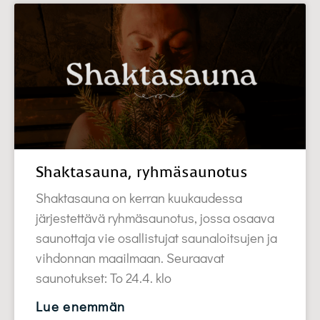
Shaktasauna, ryhmäsaunotus
Shaktasauna on kerran kuukaudessa
järjestettävä ryhmäsaunotus, jossa osaava
saunottaja vie osallistujat saunaloitsujen ja
vihdonnan maailmaan. Seuraavat
saunotukset: To 24.4. klo
Lue enemmän