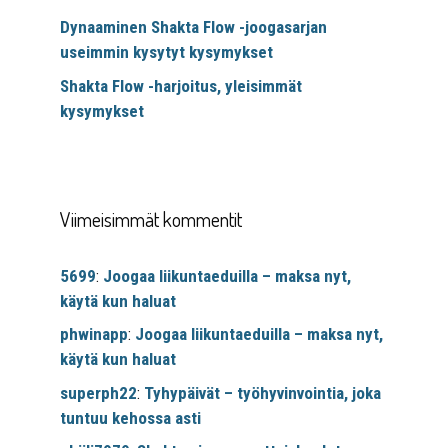
Dynaaminen Shakta Flow -joogasarjan
useimmin kysytyt kysymykset
Shakta Flow -harjoitus, yleisimmät
kysymykset
Viimeisimmät kommentit
5699
:
Joogaa liikuntaeduilla – maksa nyt,
käytä kun haluat
phwinapp
:
Joogaa liikuntaeduilla – maksa nyt,
käytä kun haluat
superph22
:
Tyhypäivät – työhyvinvointia, joka
tuntuu kehossa asti