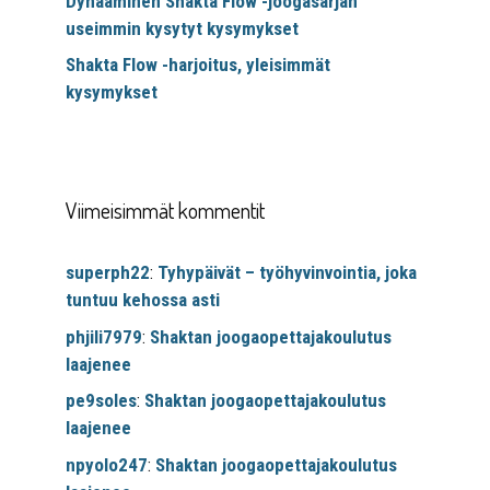
Dynaaminen Shakta Flow -joogasarjan
useimmin kysytyt kysymykset
Shakta Flow -harjoitus, yleisimmät
kysymykset
Viimeisimmät kommentit
superph22
:
Tyhypäivät – työhyvinvointia, joka
tuntuu kehossa asti
phjili7979
:
Shaktan joogaopettajakoulutus
laajenee
pe9soles
:
Shaktan joogaopettajakoulutus
laajenee
npyolo247
:
Shaktan joogaopettajakoulutus