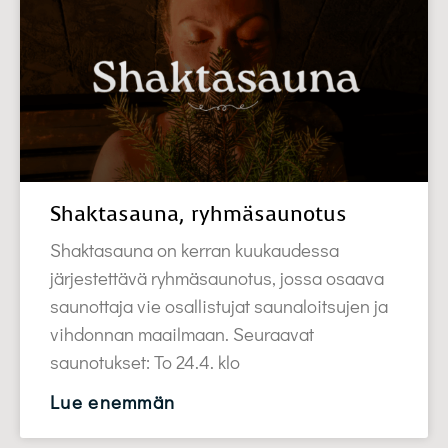
Shaktasauna, ryhmäsaunotus
Shaktasauna on kerran kuukaudessa
järjestettävä ryhmäsaunotus, jossa osaava
saunottaja vie osallistujat saunaloitsujen ja
vihdonnan maailmaan. Seuraavat
saunotukset: To 24.4. klo
Lue enemmän