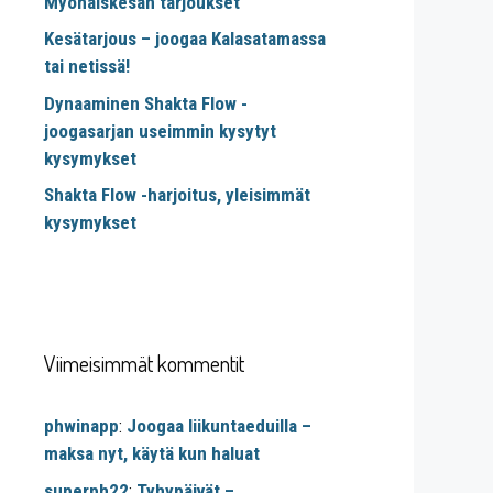
Myöhäiskesän tarjoukset
Kesätarjous – joogaa Kalasatamassa
tai netissä!
Dynaaminen Shakta Flow -
joogasarjan useimmin kysytyt
kysymykset
Shakta Flow -harjoitus, yleisimmät
kysymykset
Viimeisimmät kommentit
phwinapp
:
Joogaa liikuntaeduilla –
maksa nyt, käytä kun haluat
superph22
:
Tyhypäivät –