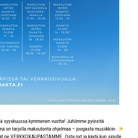
ää syyskuussa kymmenen vuotta! Juhlimme pyöreitä
nä on tarjolla maksutonta ohjelmaa – joogasta musiikkiin.
löydät ne VERKKOKAUPASTAMME. Osta nyt ja käytä kun sinulle