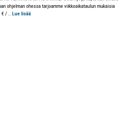
oman ohjelman ohessa tarjoamme viikkoaikataulun mukaisia
0 € / …
Lue lisää